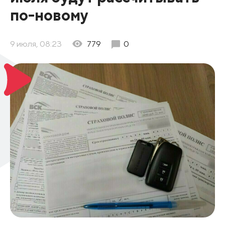
по-новому
9 июля, 08:23
779
0