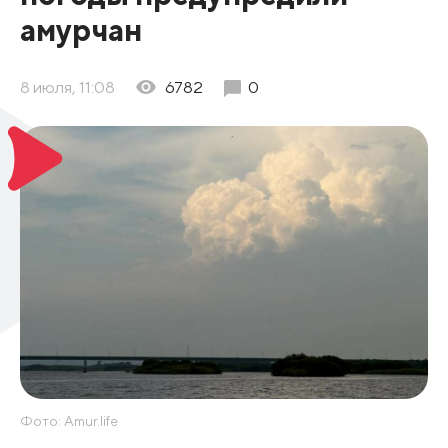
амурчан
8 июля, 11:08
6782
0
Фото: Amur.life