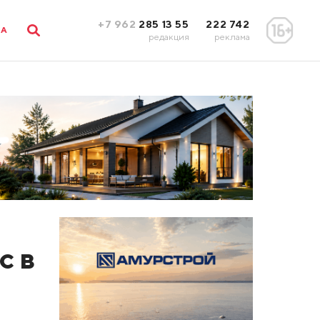
+7 962
285 13 55
222 742
ЛА
редакция
реклама
с в