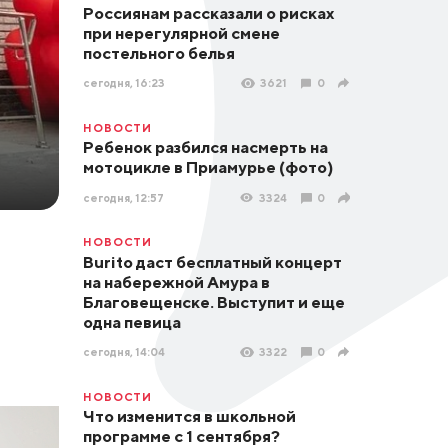
Россиянам рассказали о рисках
при нерегулярной смене
постельного белья
сегодня, 16:23
3621
0
НОВОСТИ
Ребенок разбился насмерть на
мотоцикле в Приамурье (фото)
сегодня, 12:57
3324
0
НОВОСТИ
Burito даст бесплатный концерт
на набережной Амура в
Благовещенске. Выступит и еще
одна певица
сегодня, 14:04
3322
0
НОВОСТИ
Что изменится в школьной
программе с 1 сентября?