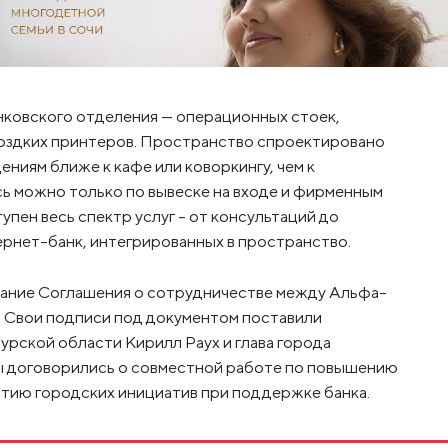
анковского отделения — операционных стоек,
оздких принтеров. Пространство спроектировано
ниям ближе к кафе или коворкингу, чем к
сь можно только по вывеске на входе и фирменным
упен весь спектр услуг – от консультаций до
рнет-банк, интегрированных в пространство.
ание Соглашения о сотрудничестве между Альфа-
 Свои подписи под документом поставили
рской области Кирилл Раух и глава города
 договорились о совместной работе по повышению
тию городских инициатив при поддержке банка.