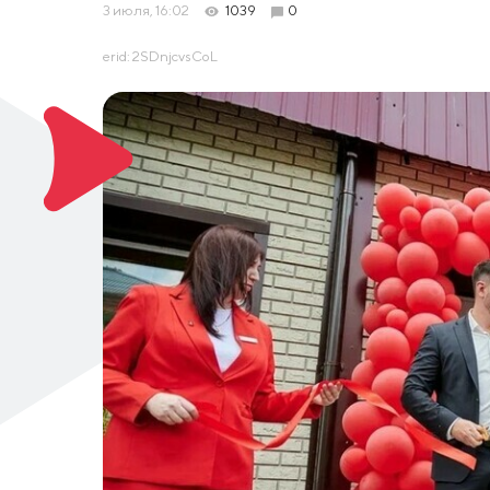
3 июля, 16:02
1039
0
erid: 2SDnjcvsCoL