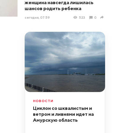
женщина навсегда лишилась
шансов родить ребенка
сегодня, 07:59
523
0
НОВОСТИ
Циклон со шквалистым и
ветром и ливнями идет на
Амурскую область