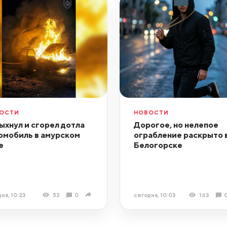
ОСТИ
НОВОСТИ
ыхнул и сгорел дотла
Дорогое, но нелепое
омобиль в амурском
ограбление раскрыто 
е
Белогорске
ня, 10:23
53
0
сегодня, 10:03
163