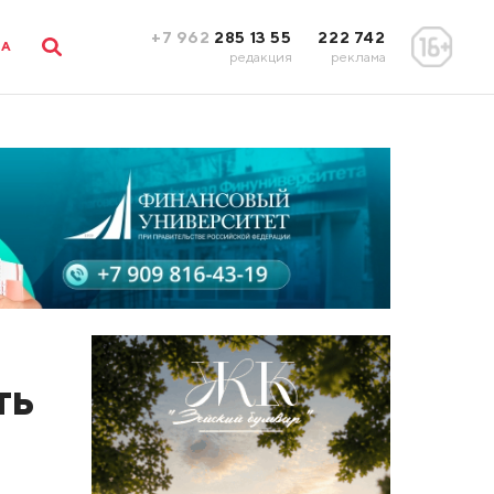
+7 962
285 13 55
222 742
ЛА
редакция
реклама
ть