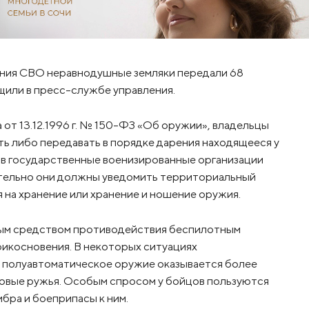
дения СВО неравнодушные земляки передали 68
щили в пресс-службе управления.
 от 13.12.1996 г. № 150-ФЗ «Об оружии», владельцы
ь либо передавать в порядке дарения находящееся у
у в государственные военизированные организации
ительно они должны уведомить территориальный
 на хранение или хранение и ношение оружия.
ым средством противодействия беспилотным
рикосновения. В некоторых ситуациях
и полуавтоматическое оружие оказывается более
овые ружья. Особым спросом у бойцов пользуются
бра и боеприпасы к ним.