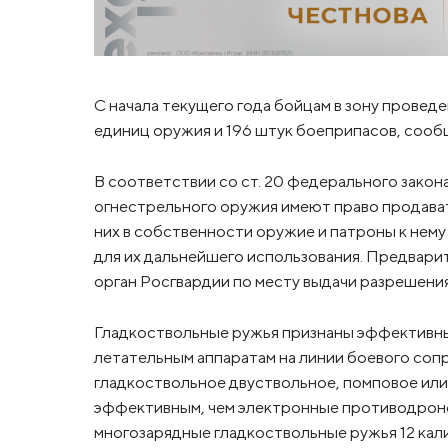
С начала текущего года бойцам в зону прове
единиц оружия и 196 штук боеприпасов, сооб
В соответствии со ст. 20 федерального закона
огнестрельного оружия имеют право продават
них в собственности оружие и патроны к нем
для их дальнейшего использования. Предвар
орган Росгвардии по месту выдачи разрешения
Гладкоствольные ружья признаны эффективн
летательным аппаратам на линии боевого соп
гладкоствольное двуствольное, помповое ил
эффективным, чем электронные противодрон
многозарядные гладкоствольные ружья 12 кали