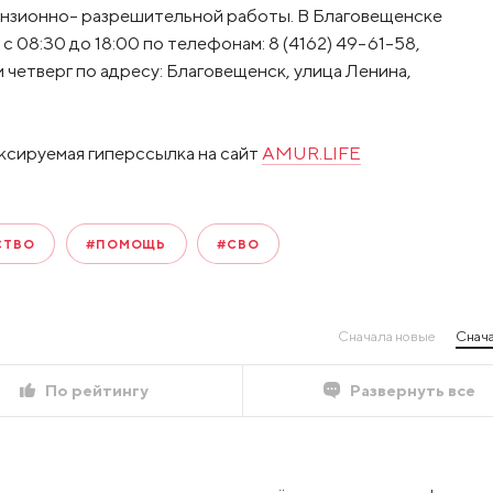
нзионно- разрешительной работы. В Благовещенске
 08:30 до 18:00 по телефонам: 8 (4162) 49-61-58,
 четверг по адресу: Благовещенск, улица Ленина,
ксируемая гиперссылка на сайт
AMUR.LIFE
СТВО
#ПОМОЩЬ
#СВО
Сначала новые
Снача
По рейтингу
Развернуть все