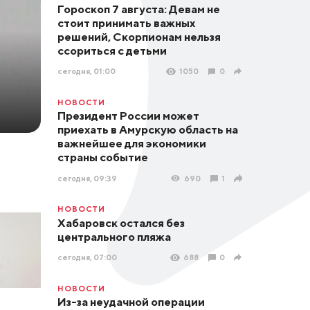
Гороскоп 7 августа: Девам не
стоит принимать важных
решений, Скорпионам нельзя
ссориться с детьми
сегодня, 01:00
1050
0
НОВОСТИ
Президент России может
приехать в Амурскую область на
важнейшее для экономики
страны событие
сегодня, 09:39
690
1
НОВОСТИ
Хабаровск остался без
центрального пляжа
сегодня, 07:00
688
0
НОВОСТИ
Из-за неудачной операции