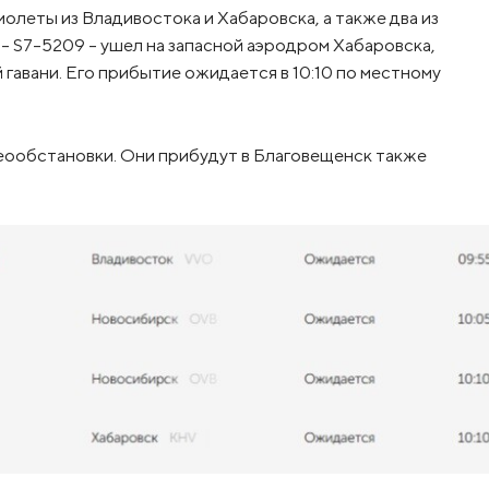
олеты из Владивостока и Хабаровска, а также два из
– S7-5209 – ушел на запасной аэродром Хабаровска,
 гавани. Его прибытие ожидается в 10:10 по местному
еообстановки. Они прибудут в Благовещенск также