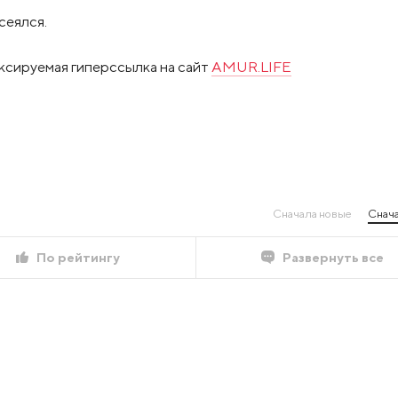
сеялся.
ксируемая гиперссылка на сайт
AMUR.LIFE
Сначала новые
Снача
По рейтингу
Развернуть все