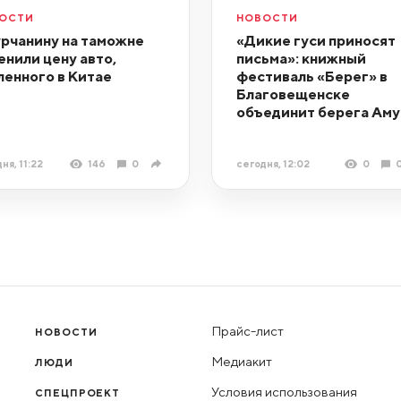
ОСТИ
НОВОСТИ
рчанину на таможне
«Дикие гуси приносят
енили цену авто,
письма»: книжный
ленного в Китае
фестиваль «Берег» в
Благовещенске
объединит берега Аму
ня, 11:22
146
0
сегодня, 12:02
0
Прайс-лист
НОВОСТИ
Медиакит
ЛЮДИ
Условия использования
СПЕЦПРОЕКТ