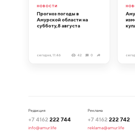
НОВОСТИ
НОВ
Прогноз погоды в
Аму
Амурской области на
изм
субботу,8 августа
куп
сегодня, 11:46
42
0
сегод
Редакция
Реклама
+7 4162
222 744
+7 4162
222 742
info@amur.life
reklama@amur.life