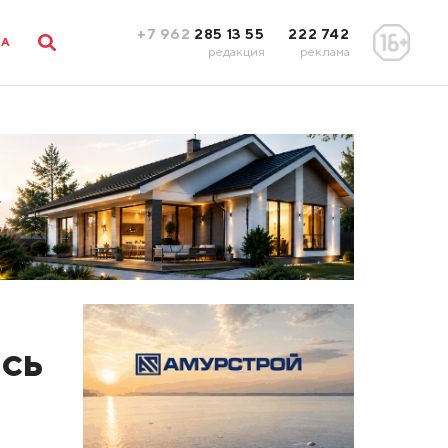
+7 962
285 13 55
222 742
ЛА
редакция
реклама
ось