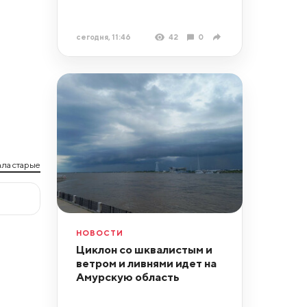
сегодня, 11:46
42
0
ла старые
НОВОСТИ
Циклон со шквалистым и
ветром и ливнями идет на
Амурскую область