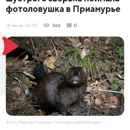
фотоловушка в Приамурье
18 июня, 08:59
366
0
Фото: Максим Логунов / t.me/zapovednikKhingan