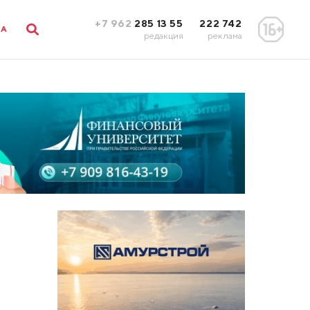
+7 962
285 13 55
222 742
ЛА
редакция
реклама