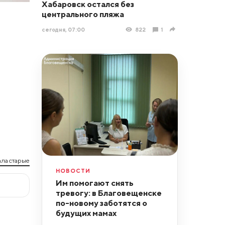
Хабаровск остался без
центрального пляжа
сегодня, 07:00
822
1
ла старые
НОВОСТИ
Им помогают снять
тревогу: в Благовещенске
по-новому заботятся о
будущих мамах