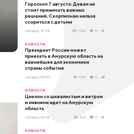
Гороскоп 7 августа: Девам не
стоит принимать важных
решений, Скорпионам нельзя
ссориться с детьми
сегодня, 01:00
1160
0
НОВОСТИ
Президент России может
приехать в Амурскую область на
важнейшее для экономики
страны событие
сегодня, 09:39
1110
0
НОВОСТИ
Циклон со шквалистым и ветром
и ливнями идет на Амурскую
область
сегодня, 10:36
862
0
НОВОСТИ