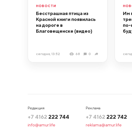
НОВОСТИ
НОВ
Бесстрашная птица из
Им 
Красной книги появилась
тре
на дороге в
по-
Благовещенске (видео)
буд
сегодня, 13:52
68
0
сегод
Редакция
Реклама
+7 4162
222 744
+7 4162
222 742
info@amur.life
reklama@amur.life