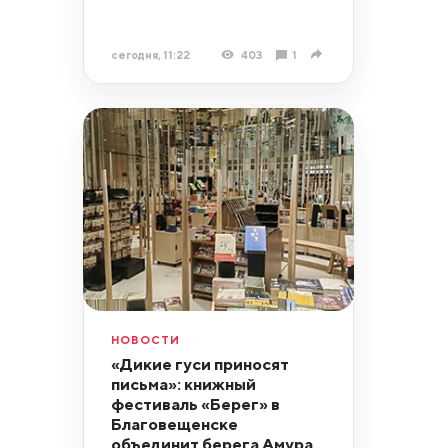
сегодня, 11:22
403
1
НОВОСТИ
«Дикие гуси приносят
письма»: книжный
фестиваль «Берег» в
Благовещенске
объединит берега Амура