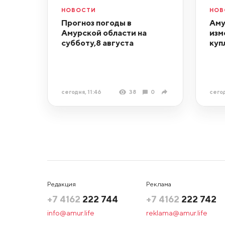
НОВОСТИ
НОВ
Прогноз погоды в
Аму
Амурской области на
изм
субботу,8 августа
куп
сегодня, 11:46
38
0
сегод
Редакция
Реклама
+7 4162
222 744
+7 4162
222 742
info@amur.life
reklama@amur.life