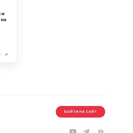
 и
 на
0
ВОЙТИ НА САЙТ