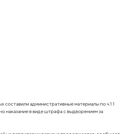
 составили административные материалы по ч.1.1
но наказание в виде штрафа с выдворением за
ией на территории региона продолжается, сообщает