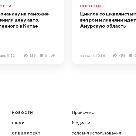
ОСТИ
НОВОСТИ
рчанину на таможне
Циклон со шквалистым
енили цену авто,
ветром и ливнями идет
ленного в Китае
Амурскую область
ня, 11:22
139
0
сегодня, 10:36
456
Прайс-лист
НОВОСТИ
Медиакит
ЛЮДИ
Условия использования
СПЕЦПРОЕКТ