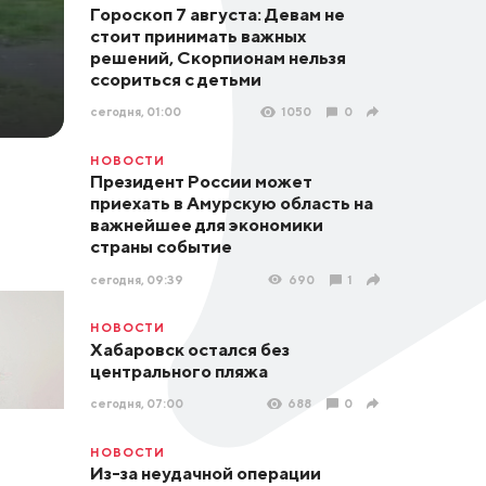
Гороскоп 7 августа: Девам не
стоит принимать важных
решений, Скорпионам нельзя
ссориться с детьми
сегодня, 01:00
1050
0
НОВОСТИ
Президент России может
приехать в Амурскую область на
важнейшее для экономики
страны событие
сегодня, 09:39
690
1
НОВОСТИ
Хабаровск остался без
центрального пляжа
сегодня, 07:00
688
0
НОВОСТИ
Из-за неудачной операции