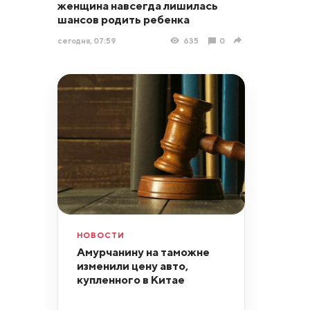
женщина навсегда лишилась
шансов родить ребенка
сегодня, 07:59
635
0
НОВОСТИ
Амурчанину на таможне
изменили цену авто,
купленного в Китае