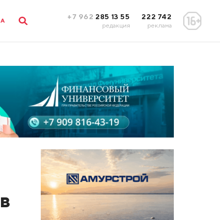
+7 962
285 13 55
222 742
ЛА
редакция
реклама
в