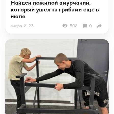
Найден пожилой амурчанин,
который ушел за грибами еще в
июле
вчера, 21:23
506
0