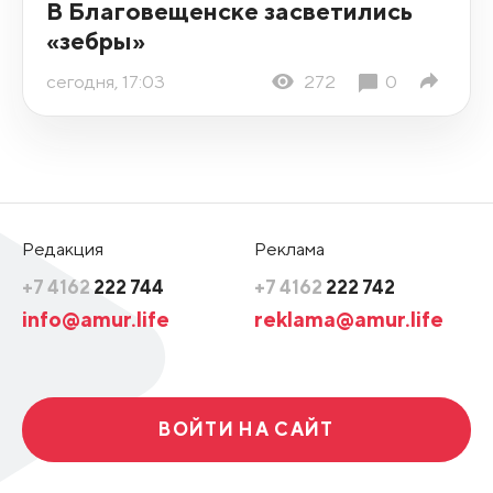
В Благовещенске засветились
«зебры»
сегодня, 17:03
272
0
Редакция
Реклама
+7 4162
222 744
+7 4162
222 742
info@amur.life
reklama@amur.life
ВОЙТИ НА САЙТ