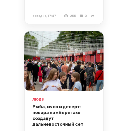
сегодня, 17:47
255
0
ЛЮДИ
Рыба, мясо и десерт:
повара на «Берегах»
создадут
дальневосточный сет