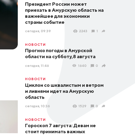
Президент России может
приехать в Амурскую область на
важнейшее для экономики
страны событие
сегодня, 09:39
2243
1
НОВОСТИ
Прогноз погоды в Амурской
области на субботу,8 августа
сегодня, 11:46
1640
0
НОВОСТИ
Циклон со шквалистым и ветром
и ливнями идет на Амурскую
область
сегодня, 10:36
1529
0
НОВОСТИ
Гороскоп 7 августа: Девам не
стоит принимать важных