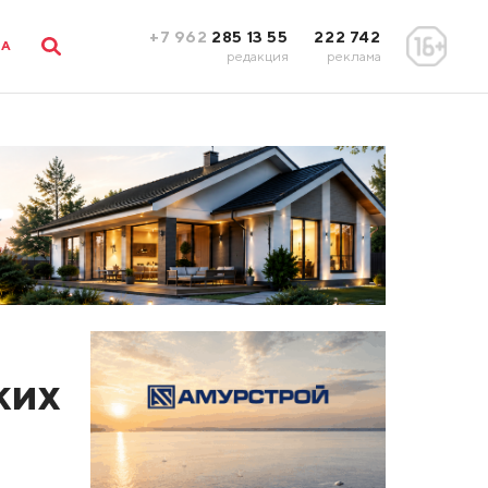
+7 962
285 13 55
222 742
ЛА
редакция
реклама
ких