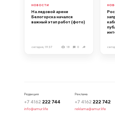
НОВОСТИ
НОВ
На ледовой арене
Рос
Белогорска начался
зап
важный этап работ (фото)
каб
пуб
инт
сегодня, 19:37
18
0
сегод
Редакция
Реклама
+7 4162
222 744
+7 4162
222 742
info@amur.life
reklama@amur.life