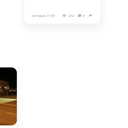
сегодня, 17:03
272
0