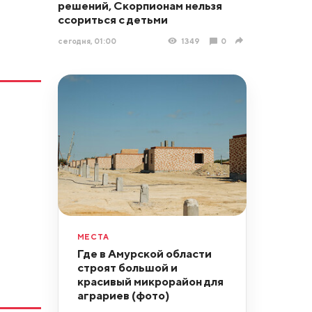
решений, Скорпионам нельзя
ссориться с детьми
сегодня, 01:00
1349
0
МЕСТА
Где в Амурской области
строят большой и
красивый микрорайон для
аграриев (фото)