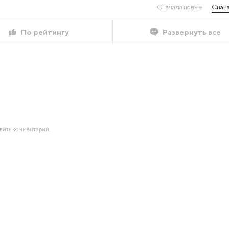
Сначала новые
Снача
По рейтингу
Развернуть все
авить комментарий.