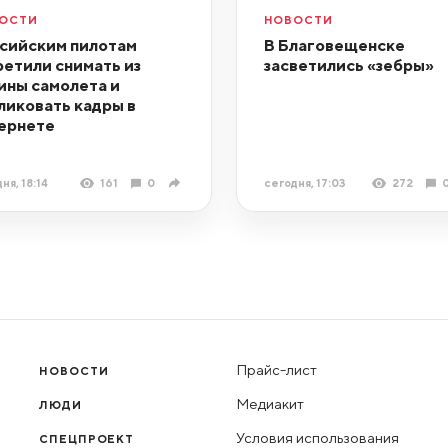
ОСТИ
НОВОСТИ
сийским пилотам
В Благовещенске
ретили снимать из
засветились «зебры»
ины самолета и
ликовать кадры в
ернете
ня, 18:14
161
0
сегодня, 17:03
272
Прайс-лист
НОВОСТИ
Медиакит
ЛЮДИ
Условия использования
СПЕЦПРОЕКТ