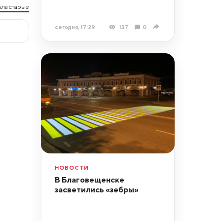
ла старые
сегодня, 17:29
137
0
НОВОСТИ
В Благовещенске
засветились «зебры»