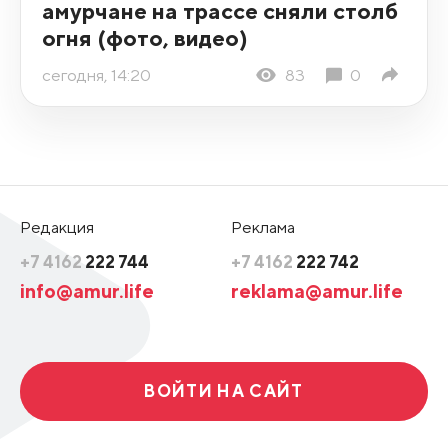
амурчане на трассе сняли столб
огня (фото, видео)
сегодня, 14:20
83
0
Редакция
Реклама
+7 4162
222 744
+7 4162
222 742
info@amur.life
reklama@amur.life
ВОЙТИ НА САЙТ