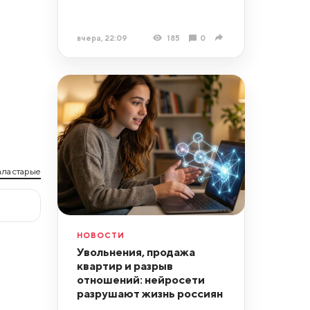
вчера, 22:09
185
0
ла старые
НОВОСТИ
Увольнения, продажа
квартир и разрыв
отношений: нейросети
разрушают жизнь россиян