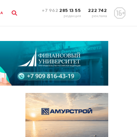
+7 962
285 13 55
222 742
ЛА
редакция
реклама