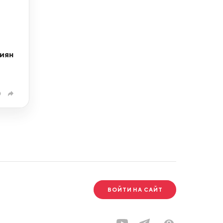
и
иян
0
ВОЙТИ НА САЙТ