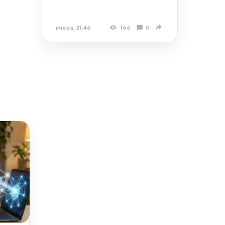
вчера, 21:46
166
0