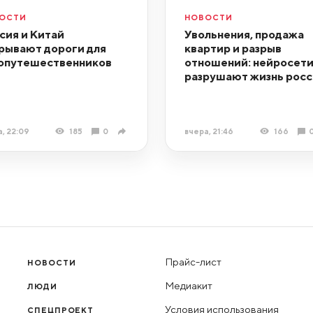
ОСТИ
НОВОСТИ
сия и Китай
Увольнения, продажа
рывают дороги для
квартир и разрыв
опутешественников
отношений: нейросет
разрушают жизнь росс
, 22:09
185
0
вчера, 21:46
166
Прайс-лист
НОВОСТИ
Медиакит
ЛЮДИ
Условия использования
СПЕЦПРОЕКТ