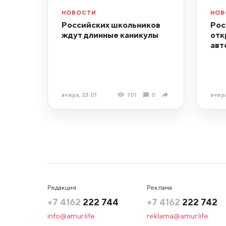
НОВОСТИ
НОВ
Российских школьников
Рос
ждут длинные каникулы
отк
авт
вчера, 23:01
101
0
вчера
Редакция
Реклама
+7 4162
222 744
+7 4162
222 742
info@amur.life
reklama@amur.life