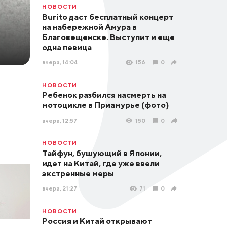
НОВОСТИ
Burito даст бесплатный концерт
на набережной Амура в
Благовещенске. Выступит и еще
одна певица
вчера, 14:04
156
0
НОВОСТИ
Ребенок разбился насмерть на
мотоцикле в Приамурье (фото)
вчера, 12:57
150
0
НОВОСТИ
Тайфун, бушующий в Японии,
идет на Китай, где уже ввели
экстренные меры
вчера, 21:27
71
0
НОВОСТИ
Россия и Китай открывают