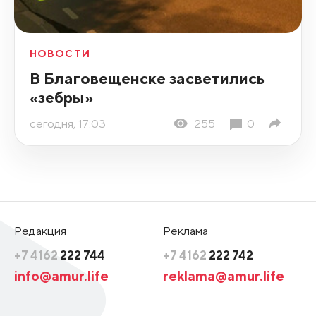
НОВОСТИ
В Благовещенске засветились
«зебры»
сегодня, 17:03
255
0
Редакция
Реклама
+7 4162
222 744
+7 4162
222 742
info@amur.life
reklama@amur.life