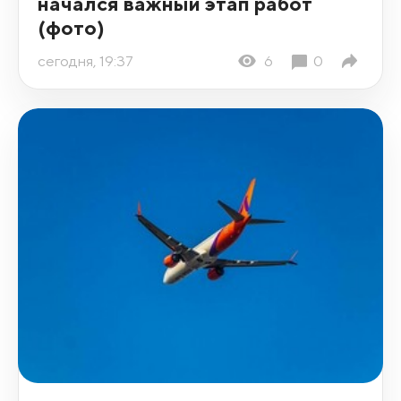
начался важный этап работ
(фото)
сегодня, 19:37
6
0