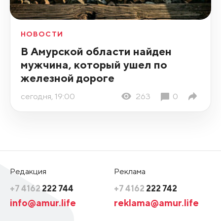
НОВОСТИ
В Амурской области найден
мужчина, который ушел по
железной дороге
сегодня, 19:00
263
0
Редакция
Реклама
+7 4162
222 744
+7 4162
222 742
info@amur.life
reklama@amur.life