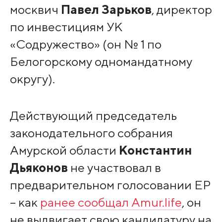
москвич
Павел Зарьков
, директор
по инвестициям УК
«Содружество» (он № 1 по
Белогорскому одномандатному
округу).
Действующий председатель
законодательного собрания
Амурской области
Константин
Дьяконов
не участвовал в
предварительном голосовании ЕР
– как
ранее сообщал Amur.life
, он
не выдвигает свою кандидатуру на