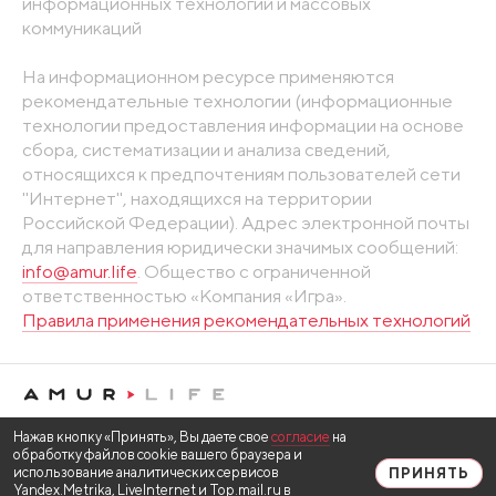
информационных технологий и массовых
коммуникаций
На информационном ресурсе применяются
рекомендательные технологии (информационные
технологии предоставления информации на основе
сбора, систематизации и анализа сведений,
относящихся к предпочтениям пользователей сети
"Интернет", находящихся на территории
Российской Федерации). Адрес электронной почты
для направления юридически значимых сообщений:
info@amur.life
. Общество с ограниченной
ответственностью «Компания «Игра».
Правила применения рекомендательных технологий
Нажав кнопку «Принять», Вы даете свое
согласие
на
обработку файлов cookie вашего браузера и
использование аналитических сервисов
ПРИНЯТЬ
Yandex.Metrika, LiveInternet и Top.mail.ru в