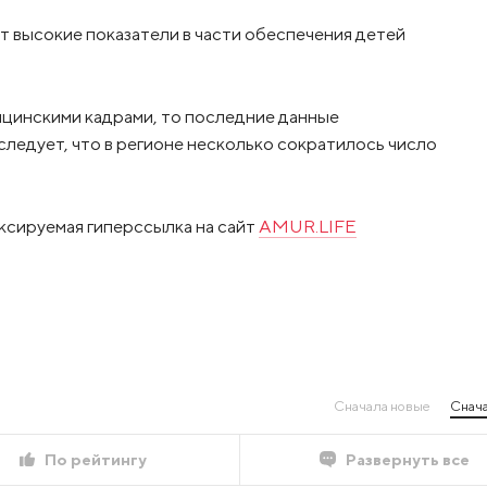
т высокие показатели в части обеспечения детей
цинскими кадрами, то последние данные
 следует, что в регионе несколько сократилось число
ксируемая гиперссылка на сайт
AMUR.LIFE
Сначала новые
Снача
По рейтингу
Развернуть все