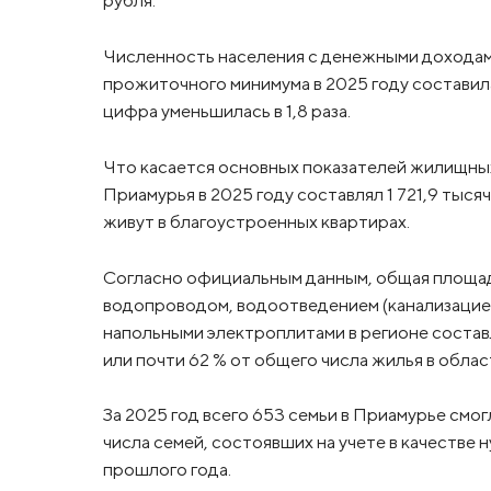
рубля.
Численность населения с денежными доходами
прожиточного минимума в 2025 году составила 
цифра уменьшилась в 1,8 раза.
Что касается основных показателей жилищны
Приамурья в 2025 году составлял 1 721,9 тыся
живут в благоустроенных квартирах.
Согласно официальным данным, общая площа
водопроводом, водоотведением (канализацией
напольными электроплитами в регионе составл
или почти 62 % от общего числа жилья в облас
За 2025 год всего 653 семьи в Приамурье смог
числа семей, состоявших на учете в качестве
прошлого года.