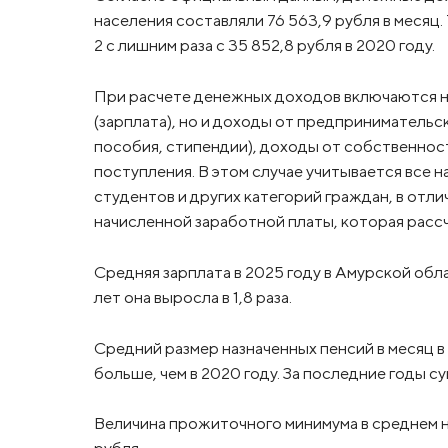
населения составляли 76 563,9 рубля в месяц.
2 с лишним раза с 35 852,8 рубля в 2020 году.
При расчете денежных доходов включаются н
(зарплата), но и доходы от предпринимательс
пособия, стипендии), доходы от собственност
поступления. В этом случае учитывается все 
студентов и других категорий граждан, в от
начисленной заработной платы, которая расс
Средняя зарплата в 2025 году в Амурской обла
лет она выросла в 1,8 раза.
Средний размер назначенных пенсий в месяц в 2
больше, чем в 2020 году. За последние годы с
Величина прожиточного минимума в среднем на