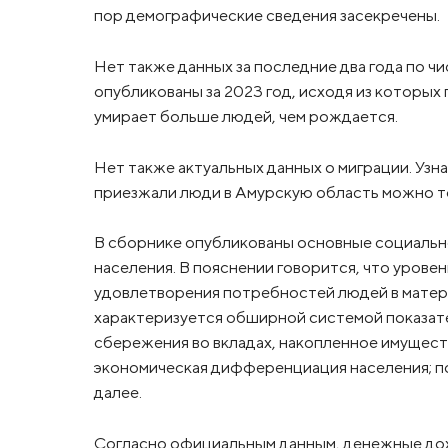
пор демографические сведения засекречены.
Нет также данных за последние два года по ч
опубликованы за 2023 год, исходя из которых
умирает больше людей, чем рождается.
Нет также актуальных данных о миграции. Узна
приезжали люди в Амурскую область можно то
В сборнике опубликованы основные социальн
населения. В пояснении говорится, что урове
удовлетворения потребностей людей в материа
характеризуется обширной системой показате
сбережения во вкладах, накопленное имущес
экономическая дифференциация населения; п
далее.
Согласно официальным данным, денежные дохо