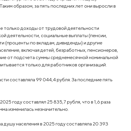
 Таким образом, за пять последних лет они выросли в
е только доходы от трудовой деятельности
кой деятельности, социальные выплаты (пенсии,
и (проценты по вкладам, дивиденды) и другие
население, включая детей, безработных, пенсионеров,
личие от подсчета суммы среднемесячной номинальной
читывается только для работников организаций.
сти составляла 99 044,4 рубля. За последние пять
025 году составлял 25 835,7 рубля, что в 1,6 раза
умма изменилась незначительно.
 душу населения в 2025 году составляла 20 393