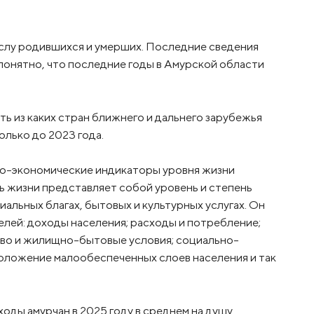
ислу родившихся и умерших. Последние сведения
 понятно, что последние годы в Амурской области
ть из каких стран ближнего и дальнего зарубежья
лько до 2023 года.
о-экономические индикаторы уровня жизни
нь жизни представляет собой уровень и степень
льных благах, бытовых и культурных услугах. Он
лей: доходы населения; расходы и потребление;
тво и жилищно-бытовые условия; социально-
оложение малообеспеченных слоев населения и так
ды амурчан в 2025 году в среднем на душу