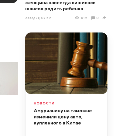
женщина навсегда лишилась
шансов родить ребенка
сегодня, 07:59
619
0
НОВОСТИ
Амурчанину на таможне
изменили цену авто,
купленного в Китае