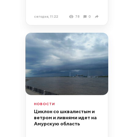
сегодня, 11:22
78
0
НОВОСТИ
Циклон со шквалистым и
ветром и ливнями идет на
Амурскую область