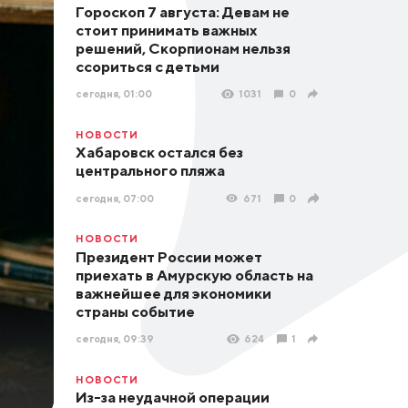
Гороскоп 7 августа: Девам не
стоит принимать важных
решений, Скорпионам нельзя
ссориться с детьми
сегодня, 01:00
1031
0
НОВОСТИ
Хабаровск остался без
центрального пляжа
сегодня, 07:00
671
0
НОВОСТИ
Президент России может
приехать в Амурскую область на
важнейшее для экономики
страны событие
сегодня, 09:39
624
1
НОВОСТИ
Из-за неудачной операции