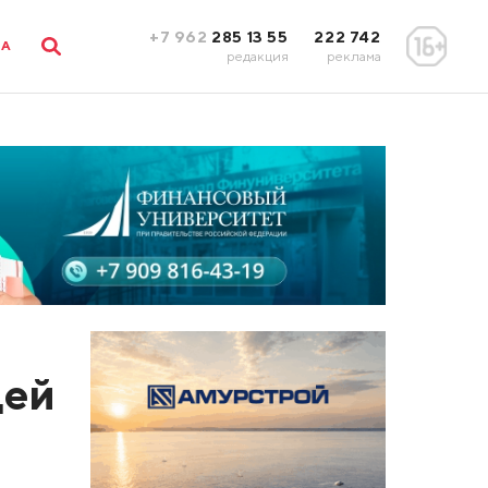
+7 962
285 13 55
222 742
ЛА
редакция
реклама
цей