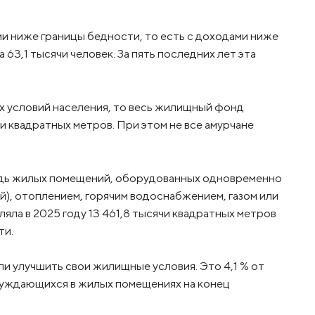
 ниже границы бедности, то есть с доходами ниже
63,1 тысячи человек. За пять последних лет эта
х условий населения, то весь жилищный фонд
чи квадратных метров. При этом не все амурчане
дь жилых помещений, оборудованных одновременно
), отоплением, горячим водоснабжением, газом или
яла в 2025 году 13 461,8 тысячи квадратных метров
ти.
ли улучшить свои жилищные условия. Это 4,1 % от
 нуждающихся в жилых помещениях на конец