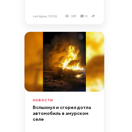
сегодня, 10:36
381
0
НОВОСТИ
Вспыхнул и сгорел дотла
автомобиль в амурском
селе