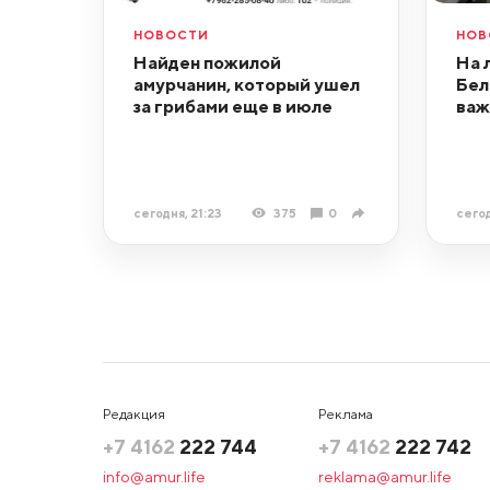
НОВОСТИ
НОВ
Найден пожилой
На 
амурчанин, который ушел
Бел
за грибами еще в июле
важ
сегодня, 21:23
375
0
сегод
Редакция
Реклама
+7 4162
222 744
+7 4162
222 742
info@amur.life
reklama@amur.life