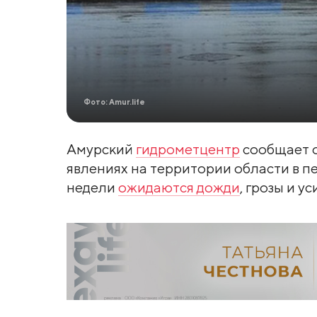
Фото: Amur.life
Амурский
гидрометцентр
сообщает 
явлениях на территории области в пе
недели
ожидаются дожди
, грозы и у