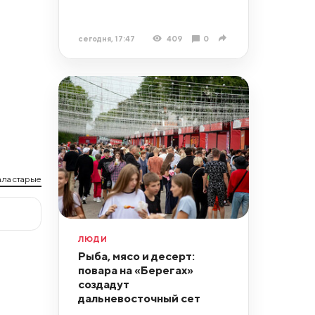
сегодня, 17:47
409
0
ла старые
ЛЮДИ
Рыба, мясо и десерт:
повара на «Берегах»
создадут
дальневосточный сет