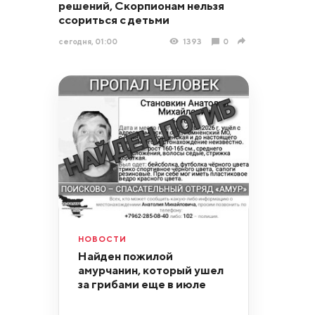
решений, Скорпионам нельзя
ссориться с детьми
сегодня, 01:00
1393
0
НОВОСТИ
Найден пожилой
амурчанин, который ушел
за грибами еще в июле