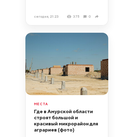
сегодня, 21:23
375
0
МЕСТА
Где в Амурской области
строят большой и
красивый микрорайон для
аграриев (фото)