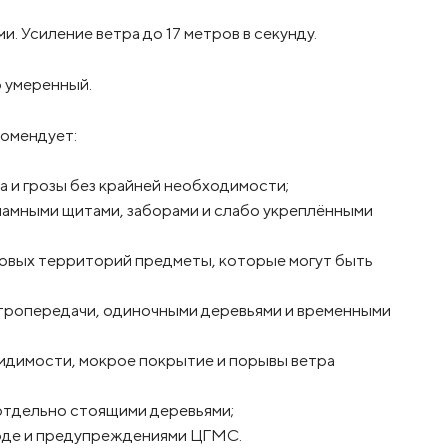
и. Усиление ветра до 17 метров в секунду.
р умеренный.
комендует:
ра и грозы без крайней необходимости;
кламными щитами, заборами и слабо укреплёнными
мовых территорий предметы, которые могут быть
ктропередачи, одиночными деревьями и временными
видимости, мокрое покрытие и порывы ветра
 отдельно стоящими деревьями;
годе и предупреждениями ЦГМС.