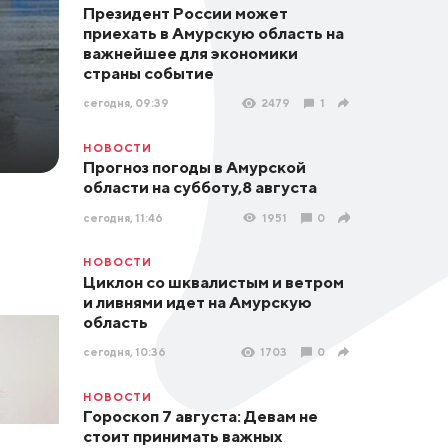
Президент России может
приехать в Амурскую область на
важнейшее для экономики
страны событие
сегодня, 09:39
2479
1
НОВОСТИ
Прогноз погоды в Амурской
области на субботу,8 августа
сегодня, 11:46
1951
0
НОВОСТИ
Циклон со шквалистым и ветром
и ливнями идет на Амурскую
область
сегодня, 10:36
1703
0
НОВОСТИ
Гороскоп 7 августа: Девам не
стоит принимать важных