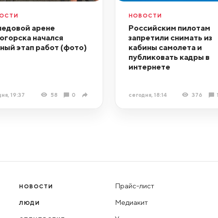
ОСТИ
НОВОСТИ
ледовой арене
Российским пилотам
огорска начался
запретили снимать из
ный этап работ (фото)
кабины самолета и
публиковать кадры в
интернете
ня, 19:37
58
0
сегодня, 18:14
376
Прайс-лист
НОВОСТИ
Медиакит
ЛЮДИ