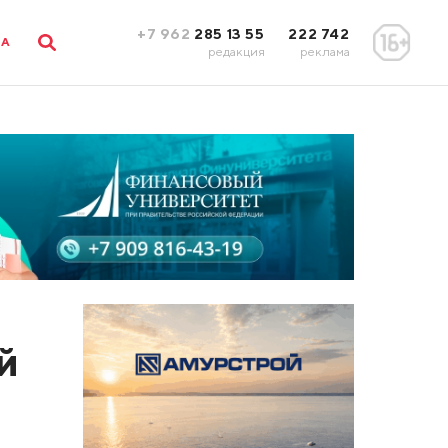
+7 962
285 13 55
222 742
ЛА
редакция
реклама
й