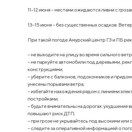
11-12 июня – местами ожидаются ливни с грозам
13-15 июня – без существенных осадков. Вете
При такой погоде Амурский центр ГЗ и ПБ ре
– не выходите на улицу во время сильного вет
– не паркуйте автомобили под деревьями, ре
конструкциями;
– уберите с балконов, подоконников и придо
унесены порывами ветра;
– избегайте нахождения рядом с линиями эле
постройками;
– будьте внимательны на дорогах: ухудшение 
повышают риск ДТП;
– при грозе не укрывайтесь под высокими или
– следите за оперативной информацией о по