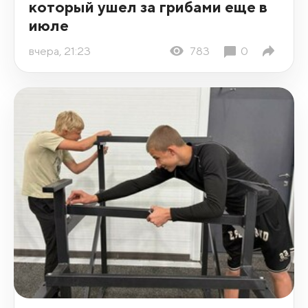
который ушел за грибами еще в
июле
вчера, 21:23
783
0