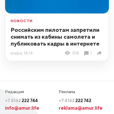
НОВОСТИ
Российским пилотам запретили
снимать из кабины самолета и
публиковать кадры в интернете
вчера, 18:14
518
1
Редакция
Реклама
+7 4162
222 744
+7 4162
222 742
info@amur.life
reklama@amur.life