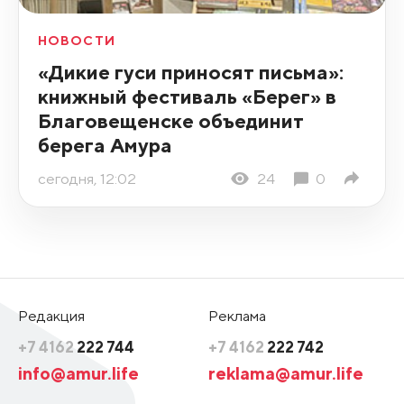
НОВОСТИ
«Дикие гуси приносят письма»:
книжный фестиваль «Берег» в
Благовещенске объединит
берега Амура
сегодня, 12:02
24
0
Редакция
Реклама
+7 4162
222 744
+7 4162
222 742
info@amur.life
reklama@amur.life