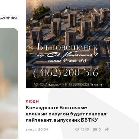
оделиться
ЛЮДИ
Командовать Восточным
военным округом будет генерал-
лейтенант, выпускник БВТКУ
вчера, 20:54
1345
0