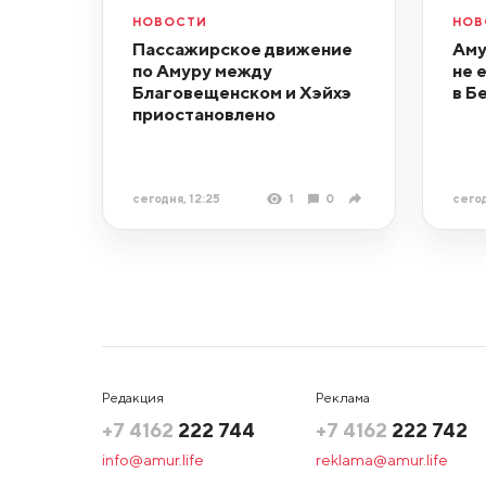
НОВОСТИ
НОВ
Пассажирское движение
Аму
по Амуру между
не 
Благовещенском и Хэйхэ
в Б
приостановлено
сегодня, 12:25
1
0
сегод
Редакция
Реклама
+7 4162
222 744
+7 4162
222 742
info@amur.life
reklama@amur.life