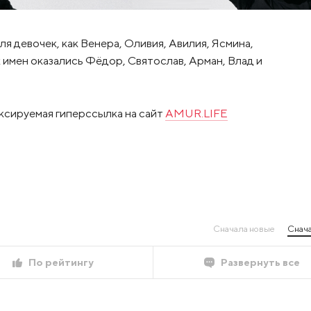
ля девочек, как Венера, Оливия, Авилия, Ясмина,
 имен оказались Фёдор, Святослав, Арман, Влад и
ксируемая гиперссылка на сайт
AMUR.LIFE
Сначала новые
Снача
По рейтингу
Развернуть все