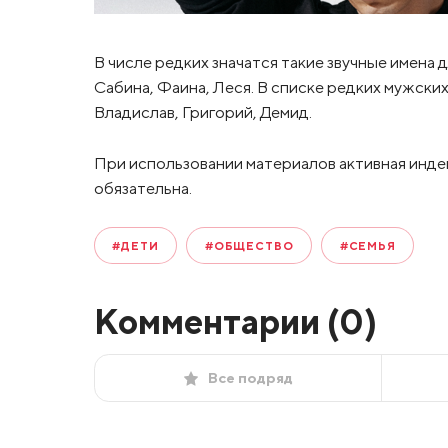
В числе редких значатся такие звучные имена д
Сабина, Фаина, Леся. В списке редких мужских
Владислав, Григорий, Демид.
При использовании материалов активная инде
обязательна.
#ДЕТИ
#ОБЩЕСТВО
#СЕМЬЯ
Комментарии (
0
)
Все подряд