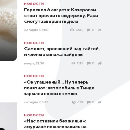
НОВОСТИ
Гороскоп 6 августа: Козерогам
стоит проявить выдержку, Раки
смогут завершить дела
сегодня, 01:00
1262
0
НОВОСТИ
Самолет, пропавший над тайгой,
и члены экипажа найдены
вчера, 21:38
1115
0
НОВОСТИ
«Он угашенный... Ну теперь
понятно»: автомобиль в Тынде
зарылся носом в землю
сегодня, 08:43
619
0
НОВОСТИ
«Нас оставили без жилья»:
амурчане пожаловались на