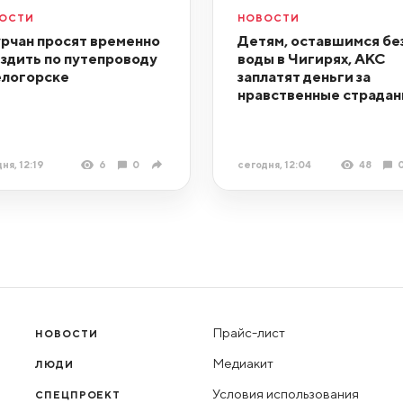
ОСТИ
НОВОСТИ
рчан просят временно
Детям, оставшимся бе
ездить по путепроводу
воды в Чигирях, АКС
елогорске
заплатят деньги за
нравственные страдан
ня, 12:19
6
0
сегодня, 12:04
48
Прайс-лист
НОВОСТИ
Медиакит
ЛЮДИ
Условия использования
СПЕЦПРОЕКТ