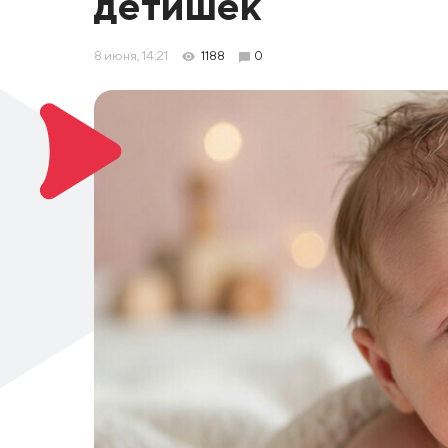
детишек
8 июня, 14:21
1188
0