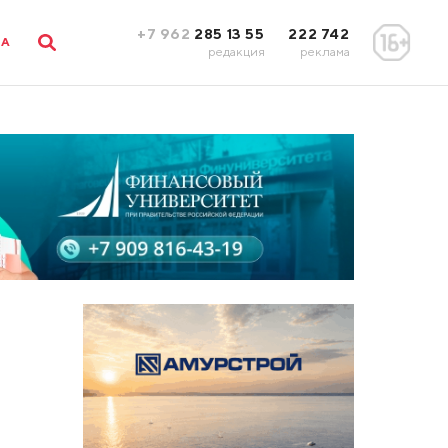
+7 962
285 13 55
222 742
ЛА
редакция
реклама