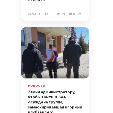
сегодня, 11:42
98
0
НОВОСТИ
Звони администратору,
чтобы войти: в Зее
осуждена группа,
замаскировавшая игорный
клуб (видео)