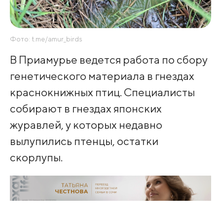
Фото: t.me/amur_birds
В Приамурье ведется работа по сбору
генетического материала в гнездах
краснокнижных птиц. Специалисты
собирают в гнездах японских
журавлей, у которых недавно
вылупились птенцы, остатки
скорлупы.