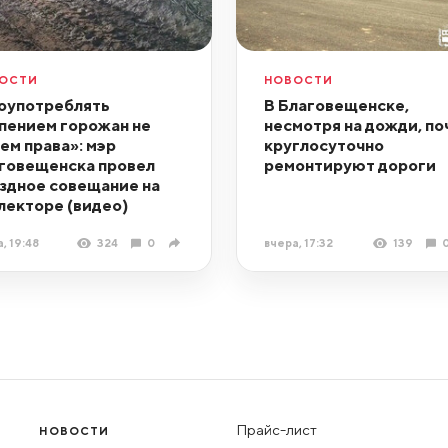
ОСТИ
НОВОСТИ
оупотреблять
В Благовещенске,
пением горожан не
несмотря на дожди, по
ем права»: мэр
круглосуточно
говещенска провел
ремонтируют дороги
здное совещание на
лекторе (видео)
, 19:48
324
0
вчера, 17:32
139
Прайс-лист
НОВОСТИ