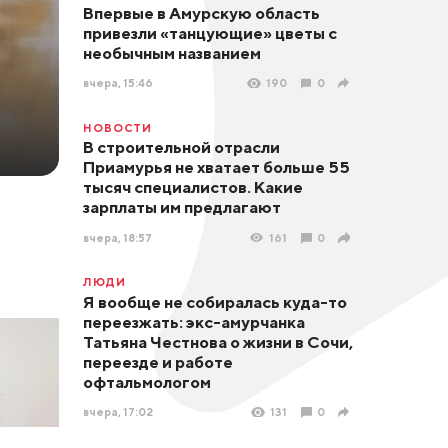
Впервые в Амурскую область
привезли «танцующие» цветы с
необычным названием
вчера, 15:46
190
0
НОВОСТИ
В строительной отрасли
Приамурья не хватает больше 55
тысяч специалистов. Какие
зарплаты им предлагают
вчера, 18:57
161
0
ЛЮДИ
Я вообще не собиралась куда-то
переезжать: экс-амурчанка
Татьяна Честнова о жизни в Сочи,
переезде и работе
офтальмологом
вчера, 17:02
131
0