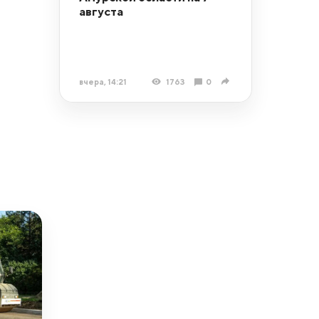
августа
вчера, 14:21
1763
0