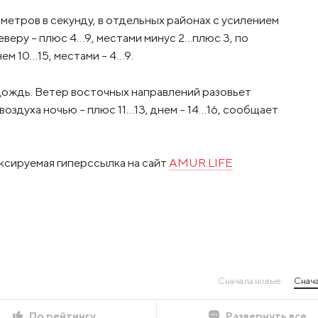
метров в секунду, в отдельных районах с усилением
еверу – плюс 4…9, местами минус 2…плюс 3, по
ем 10…15, местами – 4…9.
ождь. Ветер восточных направлений разовьет
воздуха ночью – плюс 11…13, днем – 14…16, сообщает
ксируемая гиперссылка на сайт
AMUR.LIFE
Сначала новые
Снача
По рейтингу
Развернуть все