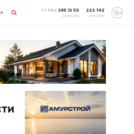
+7 962
285 13 55
222 742
ЛА
редакция
реклама
сти