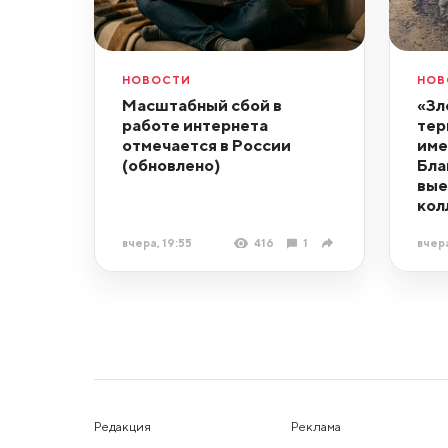
НОВОСТИ
НОВ
Масштабный сбой в
«Зл
работе интернета
тер
отмечается в России
име
(обновлено)
Бла
вые
кол
вчера, 19:55
416
1
вчера
Редакция
Реклама