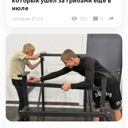
который ушел за грибами еще в
июле
сегодня, 21:23
126
0