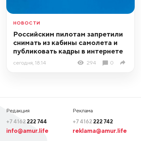
НОВОСТИ
Российским пилотам запретили
снимать из кабины самолета и
публиковать кадры в интернете
сегодня, 18:14
294
0
Редакция
Реклама
+7 4162
222 744
+7 4162
222 742
info@amur.life
reklama@amur.life