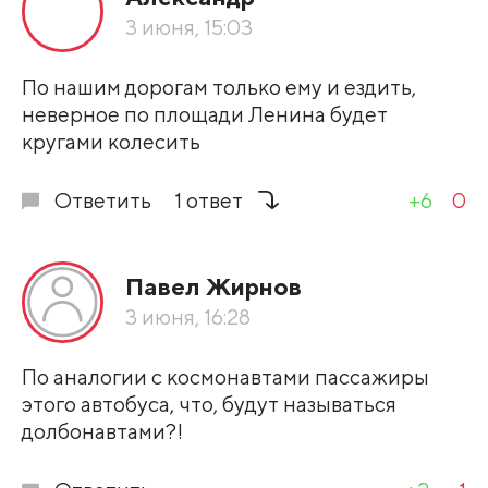
По рейтингу
3 июня, 15:03
Развернуть все
По нашим дорогам только ему и ездить,
неверное по площади Ленина будет
кругами колесить
Ответить
1 ответ
+6
0
Павел Жирнов
3 июня, 16:28
По аналогии с космонавтами пассажиры
этого автобуса, что, будут называться
долбонавтами?!