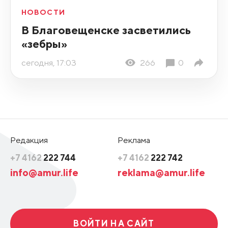
НОВОСТИ
В Благовещенске засветились
«зебры»
сегодня, 17:03
266
0
Редакция
Реклама
+7 4162
222 744
+7 4162
222 742
info@amur.life
reklama@amur.life
ВОЙТИ НА САЙТ