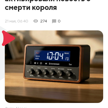
смерти короля
21 мая, 06:40
274
0