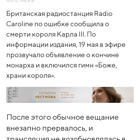
Фото: Alice.ai
Британская радиостанция Radio
Caroline по ошибке сообщила о
смерти короля Карла III. По
информации издания, 19 мая в эфире
прозвучало объявление о кончине
монарха и включился гимн «Боже,
храни короля».
После этого обычное вещание
внезапно прервалось, и
трансляция не возобновлялась в