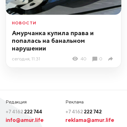
НОВОСТИ
Амурчанка купила права и
попалась на банальном
нарушении
сегодня, 11:31
40
0
Редакция
Реклама
+7 4162
222 744
+7 4162
222 742
info@amur.life
reklama@amur.life