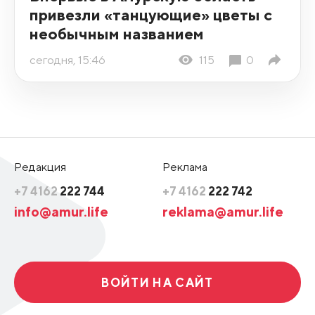
привезли «танцующие» цветы с
необычным названием
сегодня, 15:46
115
0
Редакция
Реклама
+7 4162
222 744
+7 4162
222 742
info@amur.life
reklama@amur.life
ВОЙТИ НА САЙТ