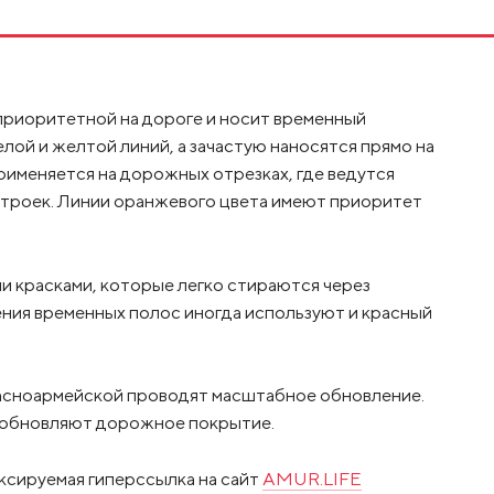
приоритетной на дороге и носит временный
лой и желтой линий, а зачастую наносятся прямо на
рименяется на дорожных отрезках, где ведутся
строек. Линии оранжевого цвета имеют приоритет
 красками, которые легко стираются через
ения временных полос иногда используют и красный
 Красноармейской проводят масштабное обновление.
а обновляют дорожное покрытие.
ксируемая гиперссылка на сайт
AMUR.LIFE