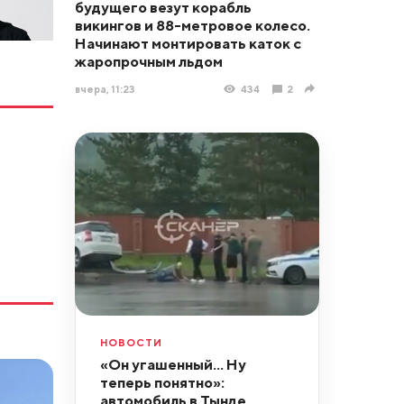
будущего везут корабль
викингов и 88-метровое колесо.
Начинают монтировать каток с
жаропрочным льдом
вчера, 11:23
434
2
НОВОСТИ
«Он угашенный... Ну
теперь понятно»:
автомобиль в Тынде