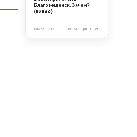
Благовещенск. Зачем?
(видео)
вчера, 17:11
513
0