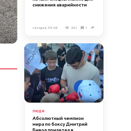
снижения аварийности
сегодня, 09:04
261
1
ЛЮДИ
Абсолютный чемпион
мира по боксу Дмитрий
Бивол прилетел в