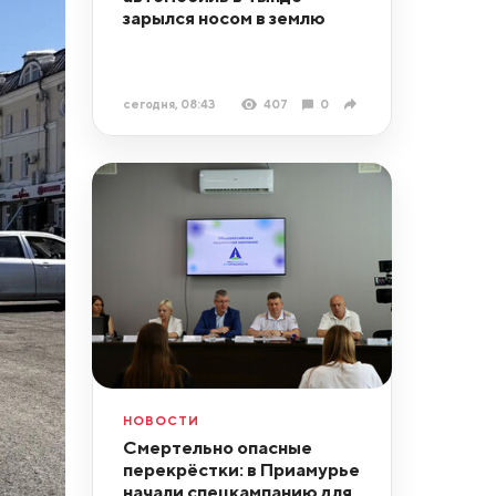
зарылся носом в землю
сегодня, 08:43
407
0
НОВОСТИ
Смертельно опасные
перекрёстки: в Приамурье
начали спецкампанию для