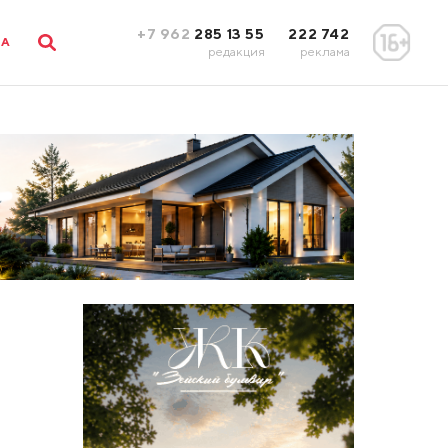
+7 962
285 13 55
222 742
ЛА
редакция
реклама