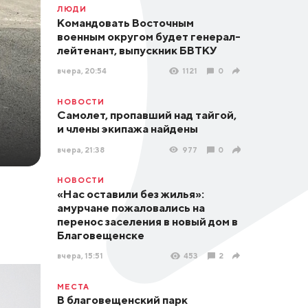
ЛЮДИ
Командовать Восточным
военным округом будет генерал-
лейтенант, выпускник БВТКУ
вчера, 20:54
1121
0
НОВОСТИ
Самолет, пропавший над тайгой,
и члены экипажа найдены
вчера, 21:38
977
0
НОВОСТИ
«Нас оставили без жилья»:
амурчане пожаловались на
перенос заселения в новый дом в
Благовещенске
вчера, 15:51
453
2
МЕСТА
В благовещенский парк