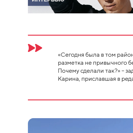
«Сегодня была в том райо
разметка не привычного бе
Почему сделали так?» – з
Карина, приславшая в ре