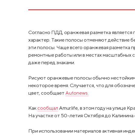
Согласно ПДД, оранжевая разметка является 
характер. Такие полосы отменяют действие бе
эти полосы. Чаще всего оранжевая разметка п
ремонтные работы или в местах масштабных 
даже перед знаками.
Рисуют оранжевые полосы обычно нестойкими
некоторое время. Случается, что для обознач
цвет, сообщает
Autonews.
Как
сообщал
Amur.life, в этом году на улице
На участке от 50-летия Октября до Калинин
При использовании материалов активная инде