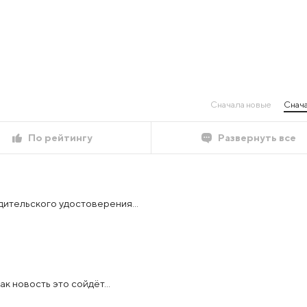
Сначала новые
Снача
По рейтингу
Развернуть все
ительского удостоверения...
к новость это сойдёт...