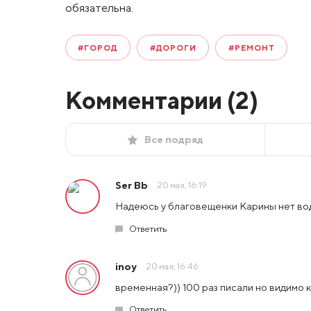
обязательна.
#ГОРОД
#ДОРОГИ
#РЕМОНТ
Комментарии (
2
)
Все подряд
Ser Bb
20 мая, 16:19
Надеюсь у благовещенки Карины нет вод
Ответить
inoy
20 мая, 16:46
временная?)) 100 раз писали но видимо ка
Ответить