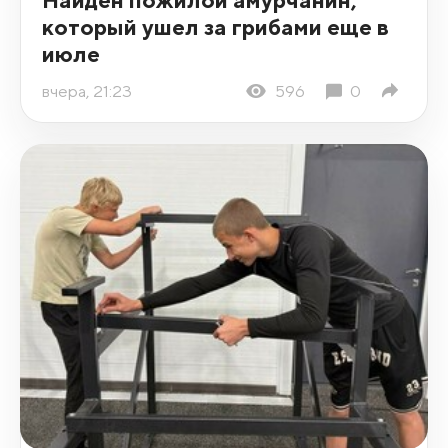
который ушел за грибами еще в
июле
вчера, 21:23
596
0