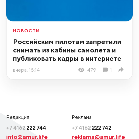
НОВОСТИ
Российским пилотам запретили
снимать из кабины самолета и
публиковать кадры в интернете
вчера, 18:14
479
1
Редакция
Реклама
+7 4162
222 744
+7 4162
222 742
info@amur.life
reklama@amur.life