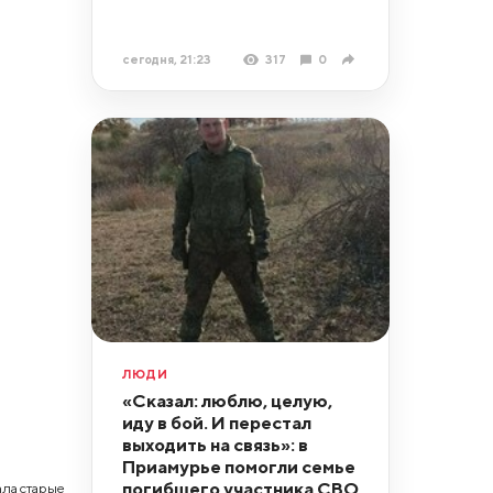
сегодня, 21:23
317
0
ЛЮДИ
«Сказал: люблю, целую,
иду в бой. И перестал
выходить на связь»: в
Приамурье помогли семье
погибшего участника СВО
ла старые