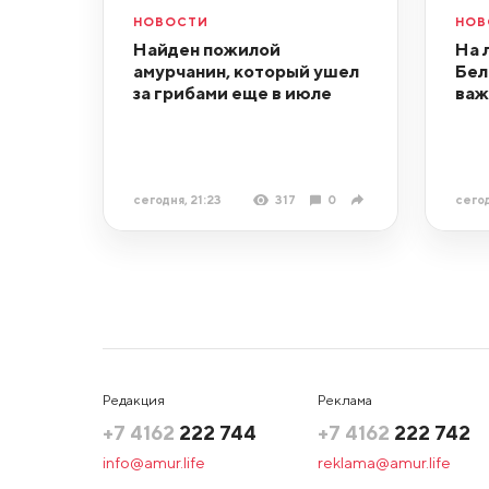
НОВОСТИ
НОВ
Найден пожилой
На 
амурчанин, который ушел
Бел
за грибами еще в июле
важ
сегодня, 21:23
317
0
сегод
Редакция
Реклама
+7 4162
222 744
+7 4162
222 742
info@amur.life
reklama@amur.life