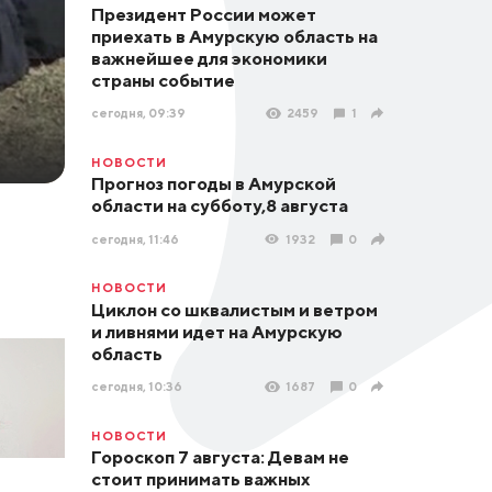
Президент России может
приехать в Амурскую область на
важнейшее для экономики
страны событие
сегодня, 09:39
2459
1
НОВОСТИ
Прогноз погоды в Амурской
области на субботу,8 августа
сегодня, 11:46
1932
0
НОВОСТИ
Циклон со шквалистым и ветром
и ливнями идет на Амурскую
область
сегодня, 10:36
1687
0
НОВОСТИ
Гороскоп 7 августа: Девам не
стоит принимать важных