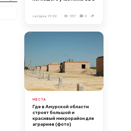
сегодня, 19:02
557
0
МЕСТА
Где в Амурской области
строят большой и
красивый микрорайон для
аграриев (фото)