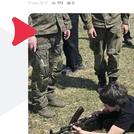
19 мая, 16:17
193
0