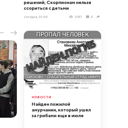
решений, Скорпионам нельзя
ссориться с детьми
сегодня, 01:00
1387
0
НОВОСТИ
Найден пожилой
амурчанин, который ушел
за грибами еще в июле