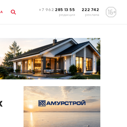
+7 962
285 13 55
222 742
ЛА
редакция
реклама
х