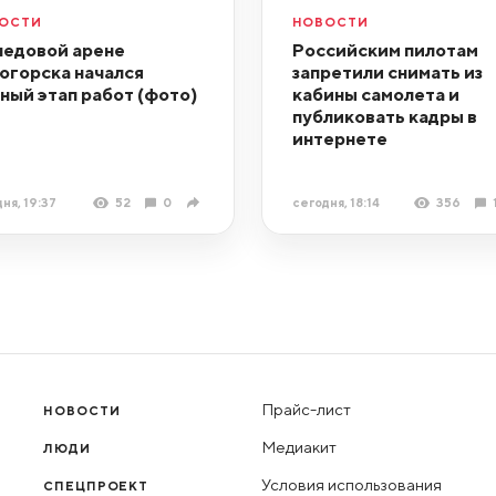
ОСТИ
НОВОСТИ
ледовой арене
Российским пилотам
огорска начался
запретили снимать из
ный этап работ (фото)
кабины самолета и
публиковать кадры в
интернете
ня, 19:37
52
0
сегодня, 18:14
356
Прайс-лист
НОВОСТИ
Медиакит
ЛЮДИ
Условия использования
СПЕЦПРОЕКТ