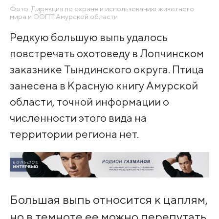
Фото: Дирекция по охране и использованию животного
мира и ООПТ Амурской области
Редкую большую выпь удалось
повстречать охотоведу в Лопчинском
заказнике Тындинского округа. Птица
занесена в Красную книгу Амурской
области, точной информации о
численности этого вида на
территории региона нет.
Большая выпь относится к цаплям,
но в темноте ее можно перепутать