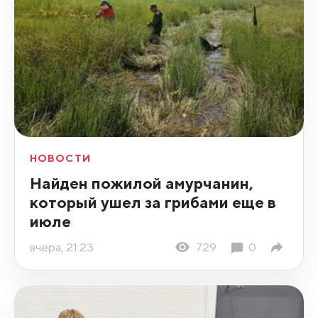
НОВОСТИ
Найден пожилой амурчанин,
который ушел за грибами еще в
июле
вчера, 21:23
729
0