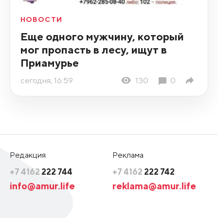
НОВОСТИ
Еще одного мужчину, который
мог пропасть в лесу, ищут в
Приамурье
сегодня, 16:59
130
0
Редакция
Реклама
+7 4162
222 744
+7 4162
222 742
info@amur.life
reklama@amur.life