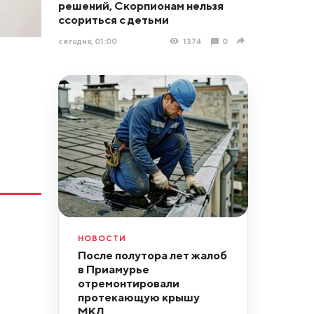
решений, Скорпионам нельзя
ссориться с детьми
сегодня, 01:00
1374
0
НОВОСТИ
После полутора лет жалоб
в Приамурье
отремонтировали
протекающую крышу
МКД