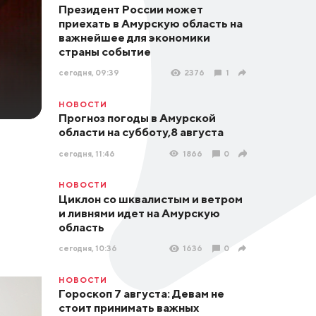
Президент России может
приехать в Амурскую область на
важнейшее для экономики
страны событие
сегодня, 09:39
2376
1
НОВОСТИ
Прогноз погоды в Амурской
области на субботу,8 августа
сегодня, 11:46
1866
0
НОВОСТИ
Циклон со шквалистым и ветром
и ливнями идет на Амурскую
область
сегодня, 10:36
1636
0
НОВОСТИ
Гороскоп 7 августа: Девам не
стоит принимать важных