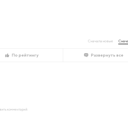
Сначала новые
Снача
По рейтингу
Развернуть все
авить комментарий.