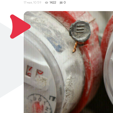
17 мая, 10:59
1422
0