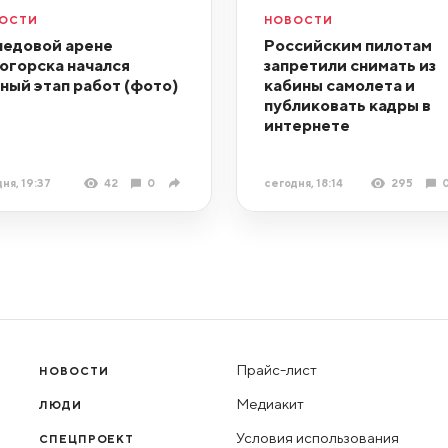
ОСТИ
НОВОСТИ
ледовой арене
Российским пилотам
огорска начался
запретили снимать из
ный этап работ (фото)
кабины самолета и
публиковать кадры в
интернете
ня, 19:37
42
0
сегодня, 18:14
295
Прайс-лист
НОВОСТИ
Медиакит
ЛЮДИ
Условия использования
СПЕЦПРОЕКТ