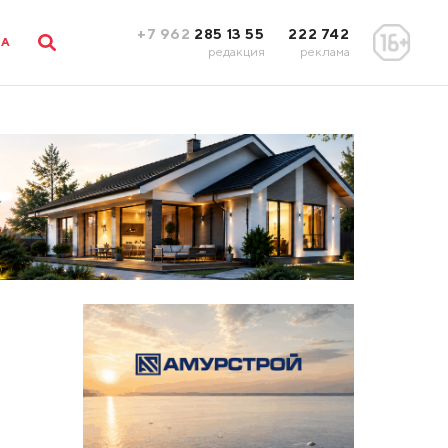
+7 962
285 13 55
222 742
ЛА
редакция
реклама