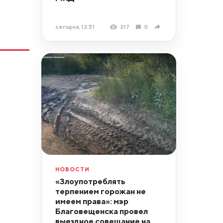
сегодня, 12:51
217
0
НОВОСТИ
«Злоупотреблять
терпением горожан не
имеем права»: мэр
Благовещенска провел
выездное совещание на