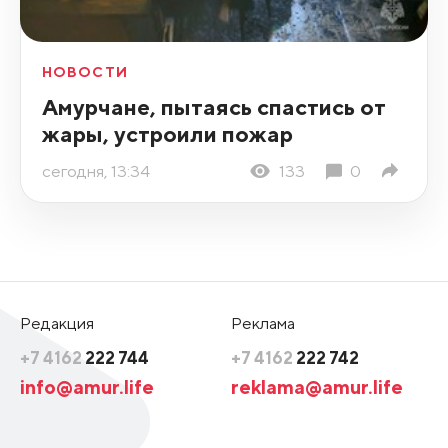
НОВОСТИ
Амурчане, пытаясь спастись от
жары, устроили пожар
сегодня, 13:34
133
0
Редакция
Реклама
+7 4162
222 744
+7 4162
222 742
info@amur.life
reklama@amur.life