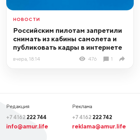
НОВОСТИ
Российским пилотам запретили
снимать из кабины самолета и
публиковать кадры в интернете
вчера, 18:14
476
1
Редакция
Реклама
+7 4162
222 744
+7 4162
222 742
info@amur.life
reklama@amur.life