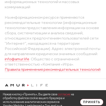
информационных технологий и массовых
коммуникаций
На информационном ресурсе применяются
рекомендательные технологии (информационные
технологии предоставления информации на основе
сбора, систематизации и анализа сведений,
относящихся к предпочтениям пользователей сети
"Интернет", находящихся на территории
Российской Федерации). Адрес электронной почты
для направления юридически значимых сообщений:
info@amur.life
. Общество с ограниченной
ответственностью «Компания «Игра».
Правила применения рекомендательных технологий
Нажав кнопку «Принять», Вы даете свое
согласие
на
обработку файлов cookie вашего браузера и
использование аналитических сервисов
ПРИНЯТЬ
Yandex.Metrika, LiveInternet и Top.mail.ru в