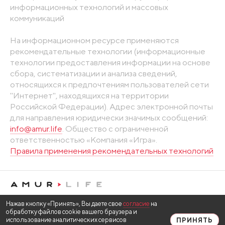
информационных технологий и массовых
коммуникаций
На информационном ресурсе применяются
рекомендательные технологии (информационные
технологии предоставления информации на основе
сбора, систематизации и анализа сведений,
относящихся к предпочтениям пользователей сети
"Интернет", находящихся на территории
Российской Федерации). Адрес электронной почты
для направления юридически значимых сообщений:
info@amur.life
. Общество с ограниченной
ответственностью «Компания «Игра».
Правила применения рекомендательных технологий
Нажав кнопку «Принять», Вы даете свое
согласие
на
обработку файлов cookie вашего браузера и
использование аналитических сервисов
ПРИНЯТЬ