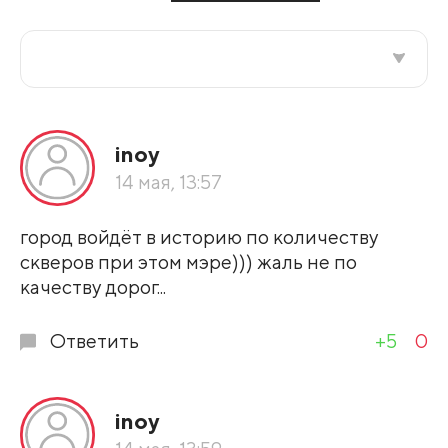
Все подряд
inoy
По рейтингу
14 мая, 13:57
Развернуть все
город войдёт в историю по количеству
скверов при этом мэре))) жаль не по
качеству дорог...
Ответить
+5
0
inoy