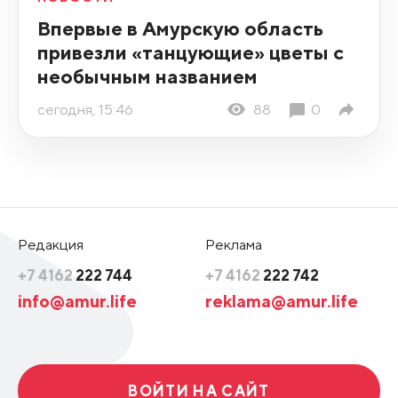
Впервые в Амурскую область
привезли «танцующие» цветы с
необычным названием
сегодня, 15:46
88
0
Редакция
Реклама
+7 4162
222 744
+7 4162
222 742
info@amur.life
reklama@amur.life
ВОЙТИ НА САЙТ