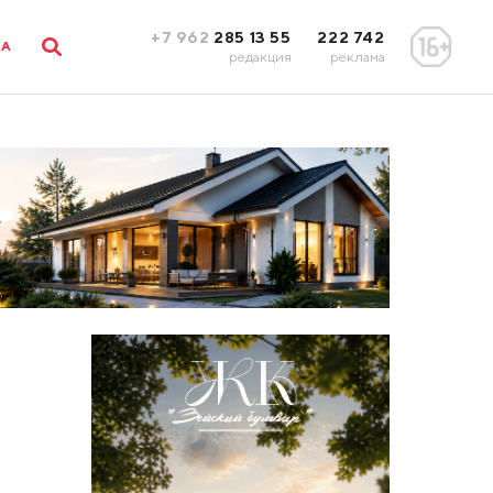
+7 962
285 13 55
222 742
ЛА
редакция
реклама