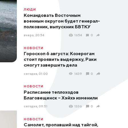
ЛЮДИ
Командовать Восточным
военным округом будет генерал-
полковник, выпускник БВТКУ
вчера, 20:54
1654
0
НОВОСТИ
Гороскоп 6 августа: Козерогам
стоит проявить выдержку, Раки
смогут завершить дела
сегодня, 01:00
1439
0
НОВОСТИ
Расписание теплоходов
Благовещенск – Хэйхэ изменили
сегодня, 09:51
1336
0
НОВОСТИ
Самолет, пропавший над тайгой,