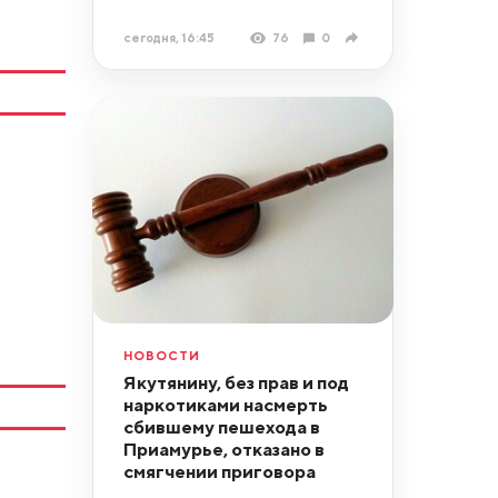
сегодня, 16:45
76
0
НОВОСТИ
Якутянину, без прав и под
наркотиками насмерть
сбившему пешехода в
Приамурье, отказано в
смягчении приговора