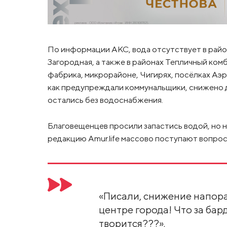
По информации АКС, вода отсутствует в райо
Загородная, а также в районах Тепличный ко
фабрика, микрорайоне, Чигирях, посёлках Аэр
как предупреждали коммунальщики, снижено д
остались без водоснабжения.
Благовещенцев просили запастись водой, но 
редакцию Amur.life массово поступают вопросы
«Писали, снижение напора 
центре города! Что за бар
творится???».