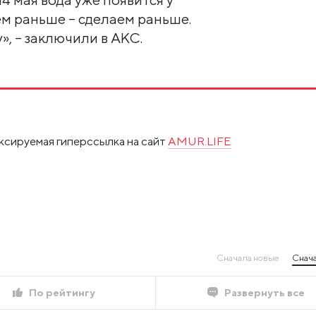
м раньше – сделаем раньше.
», – заключили в АКС.
ксируемая гиперссылка на сайт
AMUR.LIFE
Сначала новые
Снача
По рейтингу
Развернуть все