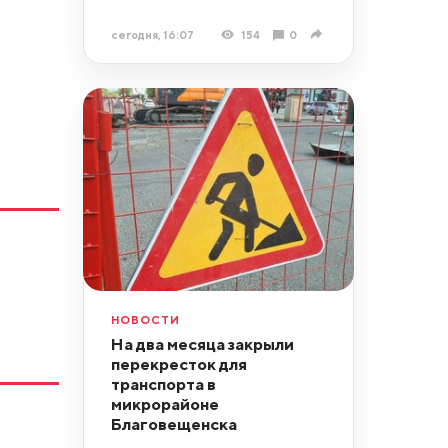
сегодня, 16:07
154
0
НОВОСТИ
На два месяца закрыли
перекресток для
транспорта в
микрорайоне
Благовещенска