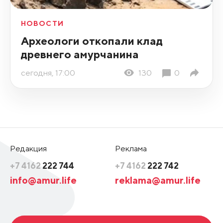
НОВОСТИ
Археологи откопали клад
древнего амурчанина
сегодня, 17:00
130
0
Редакция
Реклама
+7 4162
222 744
+7 4162
222 742
info@amur.life
reklama@amur.life