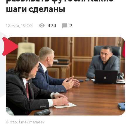
шаги сделаны
12 мая, 19:03
424
2
Фото: t.me/imameev