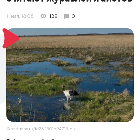
11 мая, 18:08
132
0
Фото: max.ru/id282301694715_biz