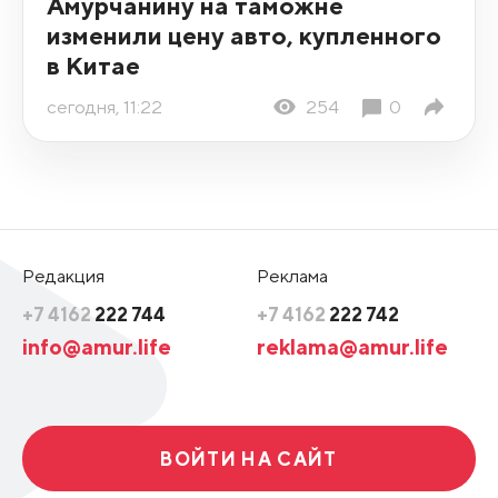
Амурчанину на таможне
изменили цену авто, купленного
в Китае
сегодня, 11:22
254
0
Редакция
Реклама
+7 4162
222 744
+7 4162
222 742
info@amur.life
reklama@amur.life
ВОЙТИ НА САЙТ