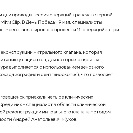
и дни проходит серия операций транскатетерной
itraClip. В День Победы, 9 мая, специалисты
ов. Всего запланировано провести 15 операций за три
 реконструкции митрального клапана, которая
итацию у пациентов, для которых открытая
ура выполняется с использованием венозного
эхокардиография и рентгеноскопия), что позволяет
аговещенск приехали четыре клинических
Среди них – специалист в области клинической
ой реконструкции митрального клапана методом
чности Андрей Анатольевич Жуков.