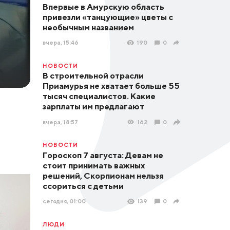
Впервые в Амурскую область
привезли «танцующие» цветы с
необычным названием
вчера, 15:46
190
0
НОВОСТИ
В строительной отрасли
Приамурья не хватает больше 55
тысяч специалистов. Какие
зарплаты им предлагают
вчера, 18:57
162
0
НОВОСТИ
Гороскоп 7 августа: Девам не
стоит принимать важных
решений, Скорпионам нельзя
ссориться с детьми
сегодня, 01:00
139
0
ЛЮДИ