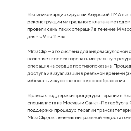
В клинике кардиохирургии Амурской ГМА в эт
реконструкции митрального клапана методом M
провели семь таких операций в течение 14 час
дня – с 9 по 11 мая.
MitraClip — это система для эндоваскулярной
позволяет корректировать митральную регург
операция на сердце противопоказана. Процед
доступа и визуализации в реальном времени (
избежать искусственного кровообращения.
В рамках поддержки процедуры терапии в Бл
специалиста из Москвы и Санкт-Петербурга. 
поддержки процедур терапии транскатетерн
MitraClip для лечения митральной недостато