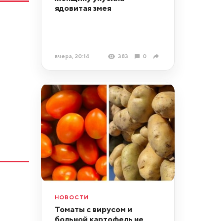
ядовитая змея
вчера, 20:14
383
0
НОВОСТИ
Томаты с вирусом и
больной картофель не