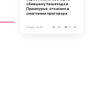
сбившему пешехода в
Приамурье, отказано в
смягчении приговора
вчера, 16:07
251
0