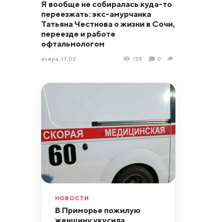
Я вообще не собиралась куда-то
переезжать: экс-амурчанка
Татьяна Честнова о жизни в Сочи,
переезде и работе
офтальмологом
вчера, 17:02
135
0
НОВОСТИ
В Приморье пожилую
женщину укусила