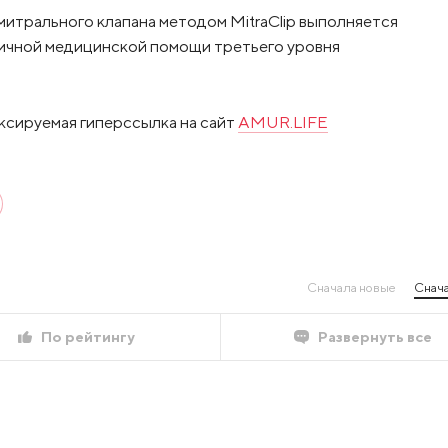
итрального клапана методом MitraClip выполняется
ичной медицинской помощи третьего уровня
ксируемая гиперссылка на сайт
AMUR.LIFE
Сначала новые
Снача
По рейтингу
Развернуть все