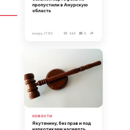
пропустили в Амурскую
область
вчера, 17:50
344
0
НОВОСТИ
Якутянину, без прав и под
наркотиками насмерть