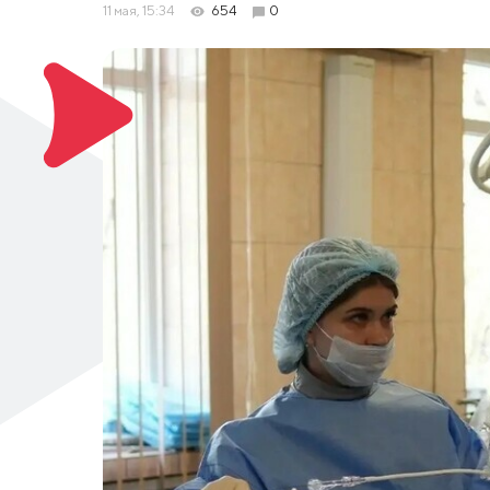
11 мая, 15:34
654
0