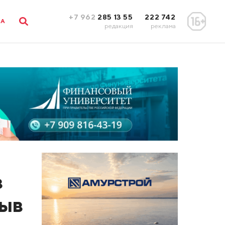
+7 962
285 13 55
222 742
ЛА
редакция
реклама
з
рыв