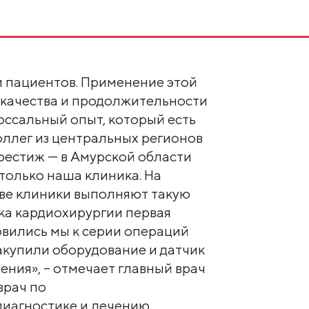
и пациентов. Применение этой
 качества и продолжительности
лоссальный опыт, который есть
оллег из центральных регионов
престиж — в Амурской области
только наша клиника. На
две клиники выполняют такую
ка кардиохирургии первая
товились мы к серии операций
закупили оборудование и датчик
ения», – отмечает главный врач
врач по
диагностике и лечению