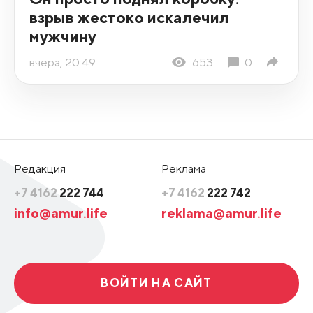
взрыв жестоко искалечил
мужчину
вчера, 20:49
653
0
Редакция
Реклама
+7 4162
222 744
+7 4162
222 742
info@amur.life
reklama@amur.life
ВОЙТИ НА САЙТ