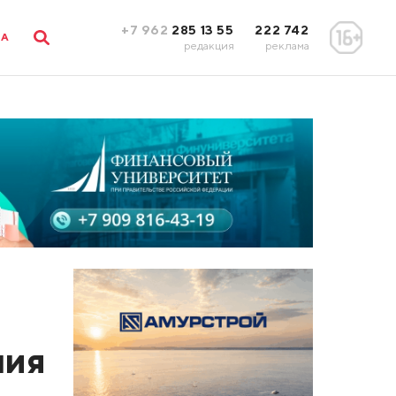
+7 962
285 13 55
222 742
ЛА
редакция
реклама
ния