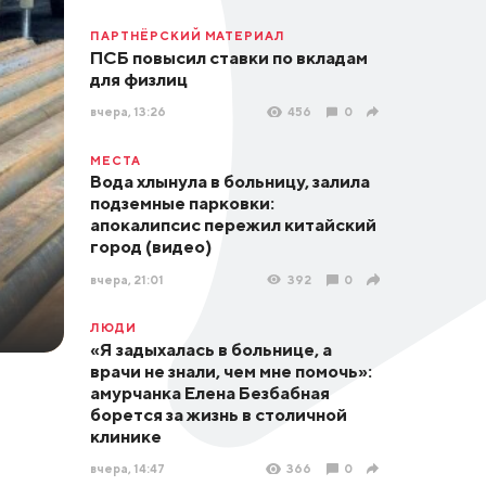
ПАРТНЁРСКИЙ МАТЕРИАЛ
ПСБ повысил ставки по вкладам
для физлиц
вчера, 13:26
456
0
МЕСТА
Вода хлынула в больницу, залила
подземные парковки:
апокалипсис пережил китайский
город (видео)
вчера, 21:01
392
0
ЛЮДИ
«Я задыхалась в больнице, а
врачи не знали, чем мне помочь»:
амурчанка Елена Безбабная
борется за жизнь в столичной
клинике
вчера, 14:47
366
0