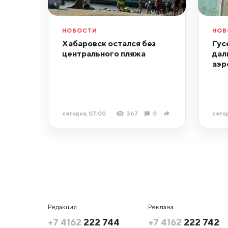
НОВОСТИ
НОВ
Хабаровск остался без
Гус
центрального пляжа
дал
аэр
сегодня, 07:00
367
0
сегод
Редакция
Реклама
+7 4162
222 744
+7 4162
222 742