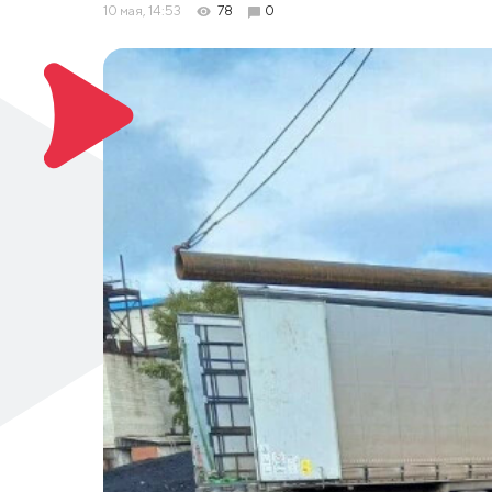
10 мая, 14:53
78
0