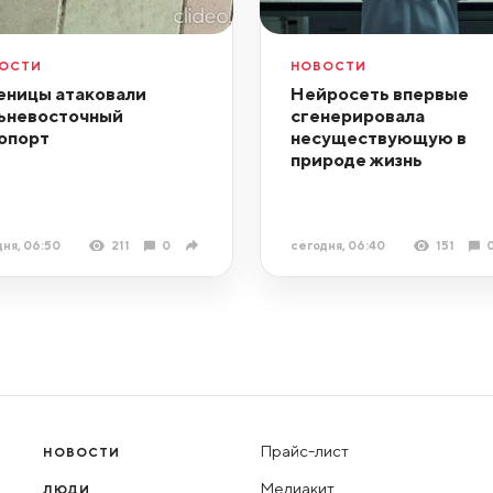
ОСТИ
НОВОСТИ
еницы атаковали
Нейросеть впервые
ьневосточный
сгенерировала
опорт
несуществующую в
природе жизнь
ня, 06:50
211
0
сегодня, 06:40
151
Прайс-лист
НОВОСТИ
Медиакит
ЛЮДИ