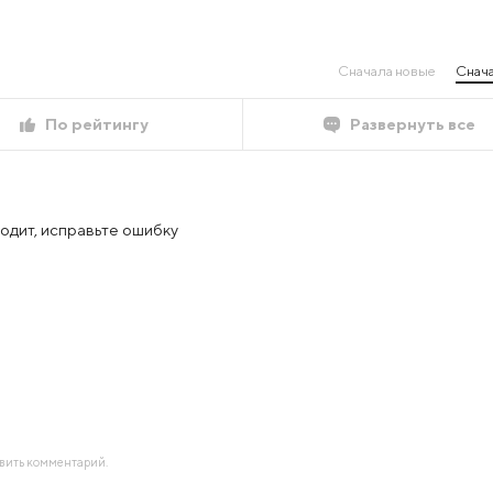
Сначала новые
Снача
По рейтингу
Развернуть все
ходит, исправьте ошибку
авить комментарий.