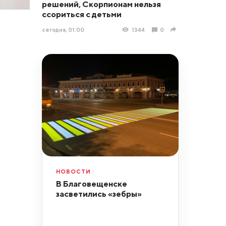
решений, Скорпионам нельзя
ссориться с детьми
сегодня, 01:00
1344
0
НОВОСТИ
В Благовещенске
засветились «зебры»