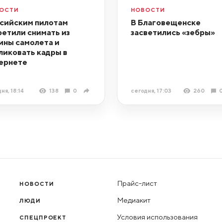
ОСТИ
НОВОСТИ
сийским пилотам
В Благовещенске
ретили снимать из
засветились «зебры»
ины самолета и
ликовать кадры в
ернете
ня, 18:14
138
0
сегодня, 17:03
260
Прайс-лист
НОВОСТИ
Медиакит
ЛЮДИ
Условия использования
СПЕЦПРОЕКТ