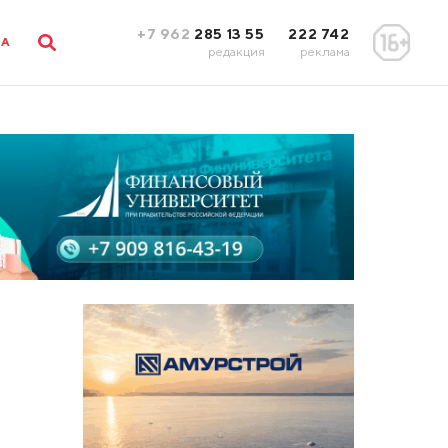
+7 962
285 13 55
222 742
ЛА
редакция
реклама