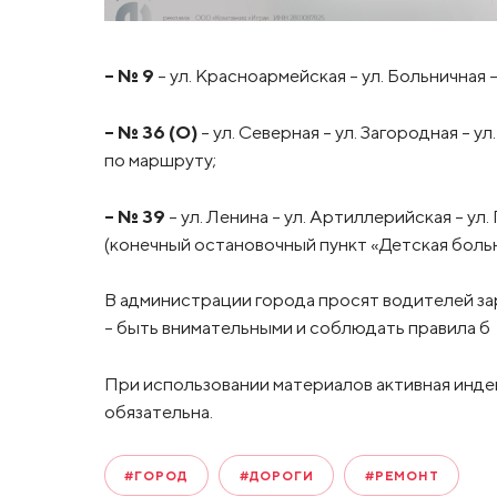
– № 9
– ул. Красноармейская – ул. Больничная –
– № 36 (О)
– ул. Северная – ул. Загородная – у
по маршруту;
– № 39
– ул. Ленина – ул. Артиллерийская – ул
(конечный остановочный пункт «Детская больн
В администрации города просят водителей за
– быть внимательными и соблюдать правила б
При использовании материалов активная инде
обязательна.
#ГОРОД
#ДОРОГИ
#РЕМОНТ