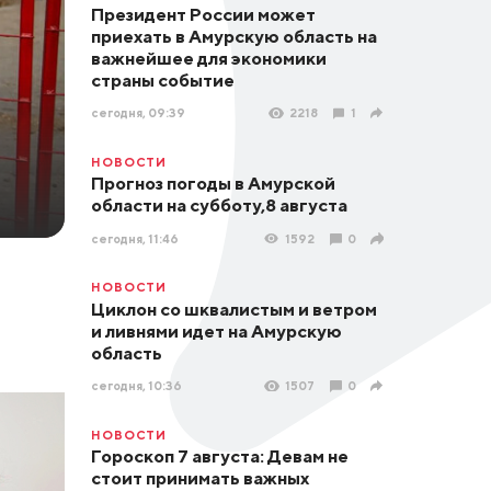
Президент России может
приехать в Амурскую область на
важнейшее для экономики
страны событие
сегодня, 09:39
2218
1
НОВОСТИ
Прогноз погоды в Амурской
области на субботу,8 августа
сегодня, 11:46
1592
0
НОВОСТИ
Циклон со шквалистым и ветром
и ливнями идет на Амурскую
область
сегодня, 10:36
1507
0
НОВОСТИ
Гороскоп 7 августа: Девам не
стоит принимать важных