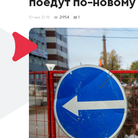
поедут по-новому
10 мая, 12:18
2954
1