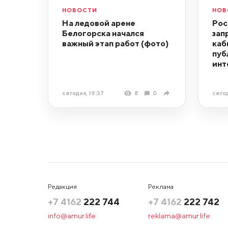
НОВОСТИ
НОВ
На ледовой арене
Рос
Белогорска начался
зап
важный этап работ (фото)
каб
пуб
инт
сегодня, 19:37
8
0
сегод
Редакция
Реклама
+7 4162
222 744
+7 4162
222 742
info@amur.life
reklama@amur.life