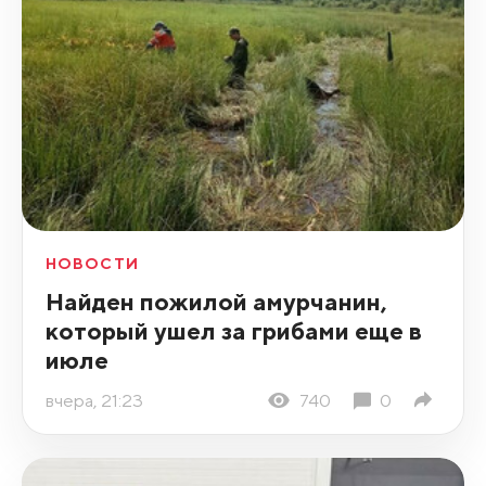
НОВОСТИ
Найден пожилой амурчанин,
который ушел за грибами еще в
июле
вчера, 21:23
740
0