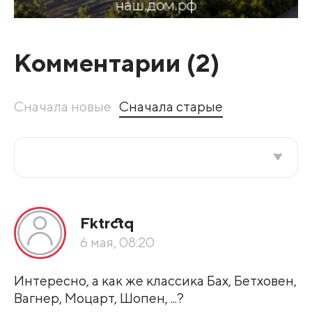
Комментарии (
2
)
Сначала новые
Сначала старые
Все подряд
Fktrctq
По рейтингу
6 мая, 08:20
Развернуть все
Интересно, а как же классика Бах, Бетховен,
Вагнер, Моцарт, Шопен, ...?