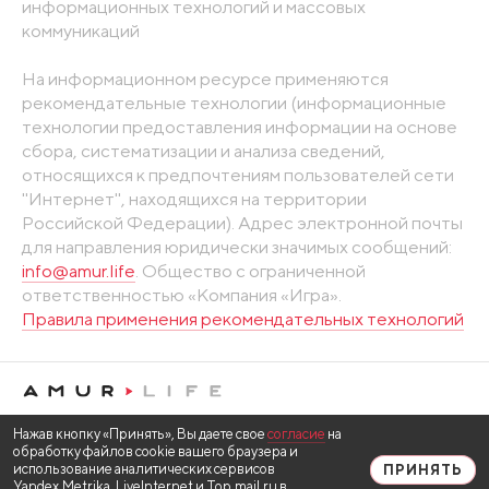
информационных технологий и массовых
коммуникаций
На информационном ресурсе применяются
рекомендательные технологии (информационные
технологии предоставления информации на основе
сбора, систематизации и анализа сведений,
относящихся к предпочтениям пользователей сети
"Интернет", находящихся на территории
Российской Федерации). Адрес электронной почты
для направления юридически значимых сообщений:
info@amur.life
. Общество с ограниченной
ответственностью «Компания «Игра».
Правила применения рекомендательных технологий
Нажав кнопку «Принять», Вы даете свое
согласие
на
обработку файлов cookie вашего браузера и
использование аналитических сервисов
ПРИНЯТЬ
Yandex.Metrika, LiveInternet и Top.mail.ru в